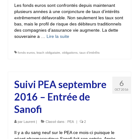
Les fonds euros sont confrontés depuis maintenant
plusieurs années à une conjoncture de taux d’intérêts
extrêmement défavorable. Non seulement les taux sont
bas, mais le profil de risque des débiteurs traditionnels
des compagnies d’assurance vie augmente. La dette
souveraine a …
Lire la suite­­
fonds euros
,
krach obligataire
,
obligations
,
taux d'intérêts
Suivi PEA septembre
6
OCT 2016
2016 – Entrée de
Sanofi
par
Laurent
|
Classé dans :
PEA
|
2
Il y a du sang neuf sur le PEA ce mois-ci puisque le
géant pharmaceutique Sanofi fait son entrée. Après