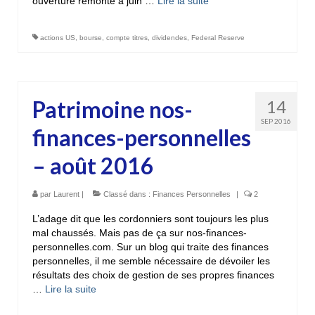
ouverture remonte à juin …
Lire la suite­­
actions US
,
bourse
,
compte titres
,
dividendes
,
Federal Reserve
Patrimoine nos-
14
SEP 2016
finances-personnelles
– août 2016
par
Laurent
|
Classé dans :
Finances Personnelles
|
2
L’adage dit que les cordonniers sont toujours les plus
mal chaussés. Mais pas de ça sur nos-finances-
personnelles.com. Sur un blog qui traite des finances
personnelles, il me semble nécessaire de dévoiler les
résultats des choix de gestion de ses propres finances
…
Lire la suite­­