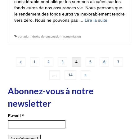
considérablement alléger les sommes allouées sur les
fonds euros de nos assurances vie. Nous pensons que
le rendement des fonds euros va inexorablement tendre
vers zéro. Nous ne pouvons pas …
Lire la suite­­
donation
,
droits de succession
,
transmission
Pagination
«
1
2
3
4
5
6
7
des
…
14
»
publications
Abonnez-vous à notre
newsletter
E-mail
*