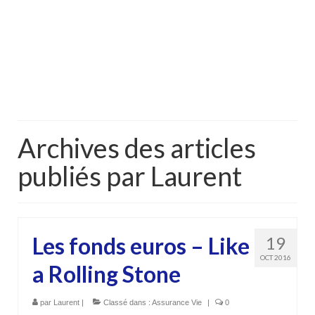
Archives des articles
publiés par Laurent
Les fonds euros – Like
19
OCT 2016
a Rolling Stone
par
Laurent
|
Classé dans :
Assurance Vie
|
0