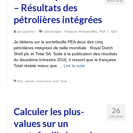
AOÛT 2016
– Résultats des
pétrolières intégrées
par
Laurent
|
Classé dans :
Finances Personnelles
,
PEA
|
5
Je détiens sur le portefeuille PEA deux des cinq
pétrolières intégrées de taille mondiale : Royal Dutch
Shell plc et Total SA. Suite à la publication des résultats
du deuxième trimestre 2016, il ressort que la française
Total résiste mieux que …
Lire la suite­­
PEA
,
pétrole
,
royal dutch shell
,
Total
Calculer les plus-
26
JUIL 2016
values sur un