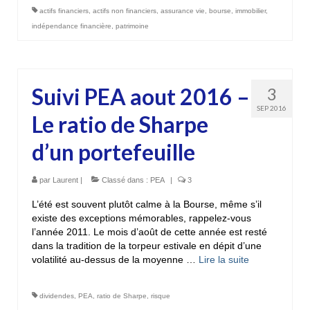
actifs financiers
,
actifs non financiers
,
assurance vie
,
bourse
,
immobilier
,
indépendance financière
,
patrimoine
Suivi PEA aout 2016 –
3
SEP 2016
Le ratio de Sharpe
d’un portefeuille
par
Laurent
|
Classé dans :
PEA
|
3
L’été est souvent plutôt calme à la Bourse, même s’il
existe des exceptions mémorables, rappelez-vous
l’année 2011. Le mois d’août de cette année est resté
dans la tradition de la torpeur estivale en dépit d’une
volatilité au-dessus de la moyenne …
Lire la suite­­
dividendes
,
PEA
,
ratio de Sharpe
,
risque