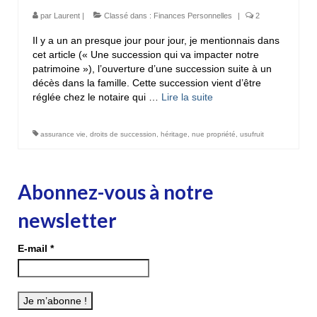
par
Laurent
|
Classé dans :
Finances Personnelles
|
2
Il y a un an presque jour pour jour, je mentionnais dans
cet article (« Une succession qui va impacter notre
patrimoine »), l’ouverture d’une succession suite à un
décès dans la famille. Cette succession vient d’être
réglée chez le notaire qui …
Lire la suite­­
assurance vie
,
droits de succession
,
héritage
,
nue propriété
,
usufruit
Abonnez-vous à notre
newsletter
E-mail
*