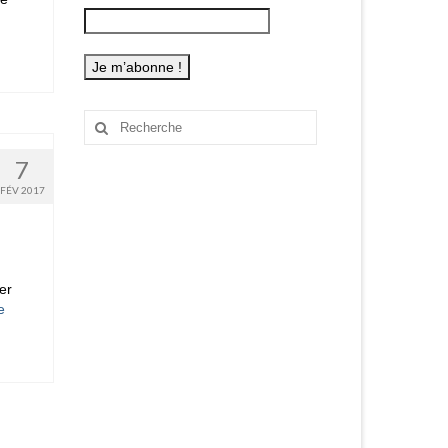
Rechercher
:
7
FÉV 2017
er
­­