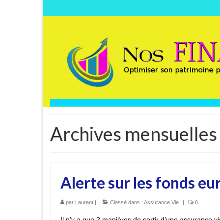
Archives mensuelles 
Alerte sur les fonds eu
par
Laurent
|
Classé dans :
Assurance Vie
|
8
Il n’y a que 2 manières de sortir d’une assurance v