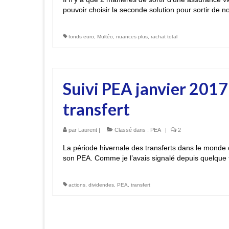
pouvoir choisir la seconde solution pour sortir de
fonds euro
,
Multéo
,
nuances plus
,
rachat total
Suivi PEA janvier 201
transfert
par
Laurent
|
Classé dans :
PEA
|
2
La période hivernale des transferts dans le monde du
son PEA. Comme je l’avais signalé depuis quelque 
actions
,
dividendes
,
PEA
,
transfert