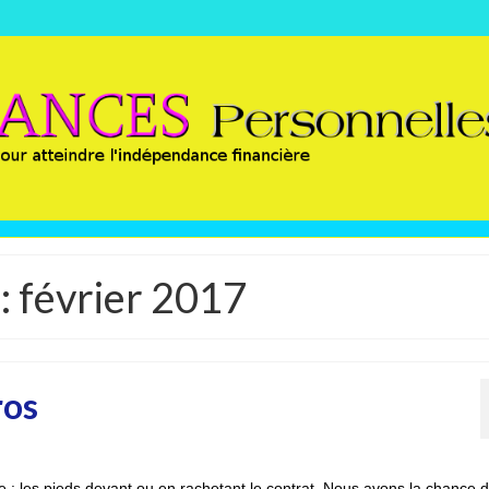
: février 2017
ros
ie : les pieds devant ou en rachetant le contrat. Nous avons la chance 