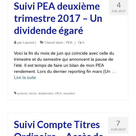
Suivi PEA deuxième
4
JUIL 2017
trimestre 2017 – Un
dividende égaré
par
Laurent
|
Classé dans :
PEA
|
4
Voici la fin du mois de juin qui coïncide avec celle du
trimestre et du semestre qui annoncent la pause de
l’été. Il est temps de faire un bilan de mon PEA
rendement. Lors du dernier reporting fin mars (Un …
Lire la suite­­
actions
,
binck
,
dividendes
,
PEA
,
transfert
Suivi Compte Titres
7
JUIN 2017