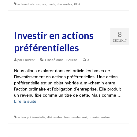
actions britanniques
,
binck
,
dividendes
,
PEA
Investir en actions
8
DÉC 2017
préférentielles
par
Laurent
|
Classé dans :
Bourse
|
3
Nous allons explorer dans cet article les bases de
l’investissement en actions préférentielles. Une action
préférentielle est un objet hybride à mi-chemin entre
l’action ordinaire et l’obligation d’entreprise. Elle produit
un revenu fixe comme un titre de dette. Mais comme …
Lire la suite­­
action préférentielle
,
dividendes
,
haut rendement
,
quantumonline