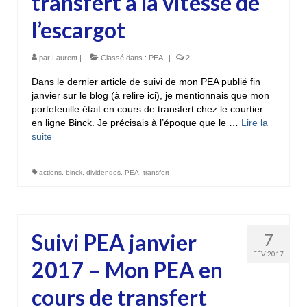
transfert à la vitesse de
l’escargot
par
Laurent
|
Classé dans :
PEA
|
2
Dans le dernier article de suivi de mon PEA publié fin
janvier sur le blog (à relire ici), je mentionnais que mon
portefeuille était en cours de transfert chez le courtier
en ligne Binck. Je précisais à l’époque que le …
Lire la
suite­­
actions
,
binck
,
dividendes
,
PEA
,
transfert
Suivi PEA janvier
7
FÉV 2017
2017 – Mon PEA en
cours de transfert