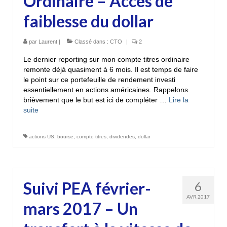
Ordinaire – Accès de
faiblesse du dollar
par
Laurent
|
Classé dans :
CTO
|
2
Le dernier reporting sur mon compte titres ordinaire
remonte déjà quasiment à 6 mois. Il est temps de faire
le point sur ce portefeuille de rendement investi
essentiellement en actions américaines. Rappelons
brièvement que le but est ici de compléter …
Lire la
suite­­
actions US
,
bourse
,
compte titres
,
dividendes
,
dollar
Suivi PEA février-
6
AVR 2017
mars 2017 – Un