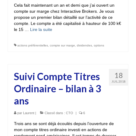
Cela fait maintenant un an et demi que j’ai ouvert un
compte sur marge chez Interactive Brokers. Je vous
propose un premier bilan détaillé sur l’activité de ce
compte. Le compte a été capitalisé à hauteur de 100 k€
le 15 …
Lire la suite­­
actions préférentielles
,
compte sur marge
,
dividendes
,
options
Suivi Compte Titres
18
JUIL 2018
Ordinaire – bilan à 3
ans
par
Laurent
|
Classé dans :
CTO
|
6
Trois ans se sont déjà écoulés depuis l’ouverture de
mon compte titres ordinaire investi en actions de
rendement nord-américaines. Il est temps de dresser