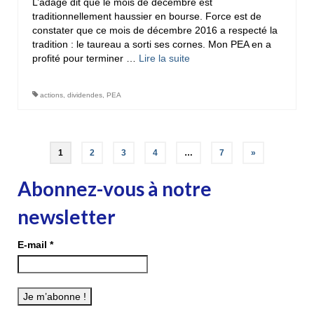
L’adage dit que le mois de décembre est
traditionnellement haussier en bourse. Force est de
constater que ce mois de décembre 2016 a respecté la
tradition : le taureau a sorti ses cornes. Mon PEA en a
profité pour terminer …
Lire la suite­­
actions
,
dividendes
,
PEA
Pagination
1
2
3
4
…
7
»
des
Abonnez-vous à notre
publications
newsletter
E-mail
*