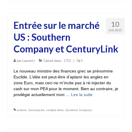
Entrée sur le marché
10
JUIL 2015
US : Southern
Company et CenturyLink
par
Laurent
|
Classé dans :
CTO
|
0
Le nouveau ministre des finances grec se prénomme
Euclide. L’idée est peut-être d’aplanir les angles en
zone Euro, mais ceci ne m’incite pas à ré-injecter du
cash sur mon PEA pour le moment. Bien au contraire, je
privilégie actuellement mon …
Lire la suite­­
actions
,
CenturyLink
,
compte titres
,
Southern Company