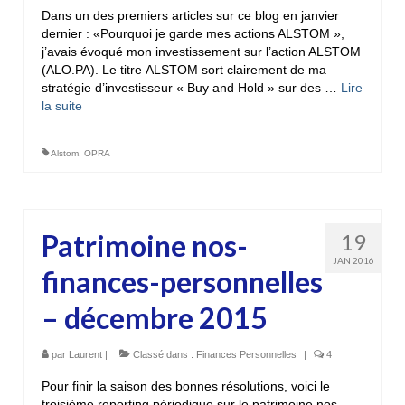
Dans un des premiers articles sur ce blog en janvier
dernier : «Pourquoi je garde mes actions ALSTOM »,
j’avais évoqué mon investissement sur l’action ALSTOM
(ALO.PA). Le titre ALSTOM sort clairement de ma
stratégie d’investisseur « Buy and Hold » sur des …
Lire
la suite­­
Alstom
,
OPRA
Patrimoine nos-
19
JAN 2016
finances-personnelles
– décembre 2015
par
Laurent
|
Classé dans :
Finances Personnelles
|
4
Pour finir la saison des bonnes résolutions, voici le
troisième reporting périodique sur le patrimoine nos-