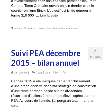
d’investissement chez nos-finances-personnelles : mon
Compte Titres Ordinaire ouvert en juin dernier chez le
courtier en ligne Binck. L’objectif est ici de générer à
terme $10 000 …
Lire la suite­­
actions US
,
bourse
,
compte titres
,
dividendes
,
rendement
Suivi PEA décembre
4
JAN 2016
2015 – bilan annuel
par
Laurent
|
Classé dans :
PEA
|
4
L’année 2015 a été marquée par le franchissement
d’une étape décisive dans ma stratégie de construction
d’une rente pérenne basée sur les dividendes
récurrents d’actions à rendement élevé logées sur mon
PEA. Au cours de l’année, j’ai perçu un total …
Lire la
suite­­