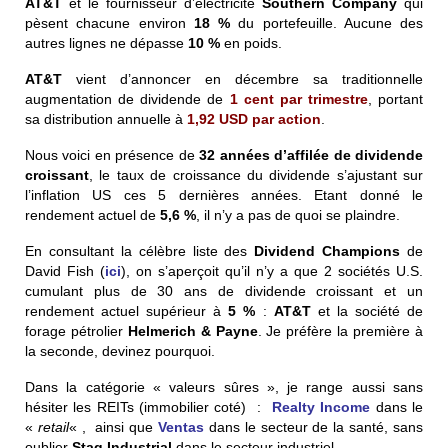
AT&T
et le fournisseur d’électricité
Southern Company
qui
pèsent chacune environ
18 %
du portefeuille. Aucune des
autres lignes ne dépasse
10 %
en poids.
AT&T
vient d’annoncer en décembre sa traditionnelle
augmentation de dividende de
1 cent
par trimestre
, portant
sa distribution annuelle à
1,92 USD par action
.
Nous voici en présence de
32 années d’affilée de dividende
croissant
, le taux de croissance du dividende s’ajustant sur
l’inflation US ces 5 dernières années. Etant donné le
rendement actuel de
5,6 %
, il n’y a pas de quoi se plaindre.
En consultant la célèbre liste des
Dividend Champions
de
David Fish (
ici
), on s’aperçoit qu’il n’y a que 2 sociétés U.S.
cumulant plus de 30 ans de dividende croissant et un
rendement actuel supérieur à
5 %
:
AT&T
et la société de
forage pétrolier
Helmerich & Payne
. Je préfère la première à
la seconde, devinez pourquoi.
Dans la catégorie « valeurs sûres », je range aussi sans
hésiter les REITs (immobilier coté) :
Realty Income
dans le
«
retail
« , ainsi que
Ventas
dans le secteur de la santé, sans
oublier
Stag Industrial
dans le secteur industriel.