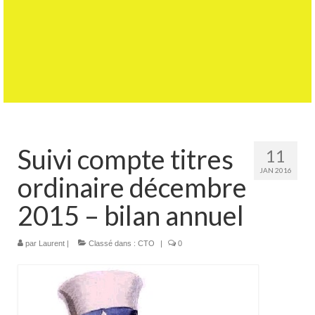
Suivi compte titres
11
JAN 2016
ordinaire décembre
2015 – bilan annuel
par
Laurent
|
Classé dans :
CTO
|
0