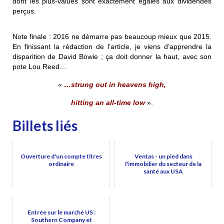
dont les plus-values sont exactement égales aux dividendes
perçus.
Note finale : 2016 ne démarre pas beaucoup mieux que 2015.
En finissant la rédaction de l’article, je viens d’apprendre la
disparition de David Bowie ; ça doit donner la haut, avec son
pote Lou Reed…
«
…strung out in heavens high,
hitting an all-time low
».
Billets liés
Ouverture d'un compte titres
Ventas - un pied dans
ordinaire
l'immobilier du secteur de la
santé aux USA
Entrée sur le marché US :
Southern Company et