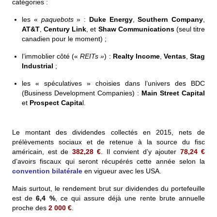
catégories :
les «
paquebots
» :
Duke Energy
,
Southern Company
,
AT&T
,
Century Link
, et
Shaw Communications
(seul titre
canadien pour le moment) ;
l’immoblier côté («
REITs »
) :
Realty Income
,
Ventas
,
Stag
Industrial
;
les « spéculatives » choisies dans l’univers des BDC
(Business Development Companies) :
Main Street Capital
et
Prospect Capita
l.
Le montant des dividendes collectés en 2015, nets de
prélèvements sociaux et de retenue à la source du fisc
américain, est de
382,28 €
. Il convient d’y ajouter
78,24 €
d’avoirs fiscaux qui seront récupérés cette année selon la
convention bilatérale
en vigueur avec les USA.
Mais surtout, le rendement brut sur dividendes du portefeuille
est de
6,4 %
, ce qui assure déjà une rente brute annuelle
proche des
2 000 €
.