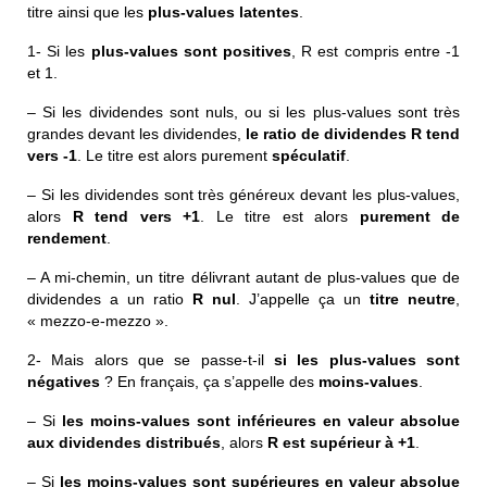
titre ainsi que les
plus-values latentes
.
1- Si les
plus-values sont positives
, R est compris entre -1
et 1.
– Si les dividendes sont nuls, ou si les plus-values sont très
grandes devant les dividendes,
le ratio de dividendes R tend
vers -1
. Le titre est alors purement
spéculatif
.
– Si les dividendes sont très généreux devant les plus-values,
alors
R tend vers +1
. Le titre est alors
purement de
rendement
.
– A mi-chemin, un titre délivrant autant de plus-values que de
dividendes a un ratio
R nul
. J’appelle ça un
titre neutre
,
« mezzo-e-mezzo ».
2- Mais alors que se passe-t-il
si les plus-values sont
négatives
? En français, ça s’appelle des
moins-values
.
– Si
les moins-values sont inférieures en valeur absolue
aux dividendes distribués
, alors
R est supérieur à +1
.
– Si
les moins-values sont supérieures en valeur absolue