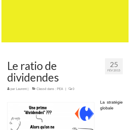
Le ratio de
25
FÉV 2015
dividendes
par
Laurent
|
Classé dans :
PEA
|
0
La stratégie
globale