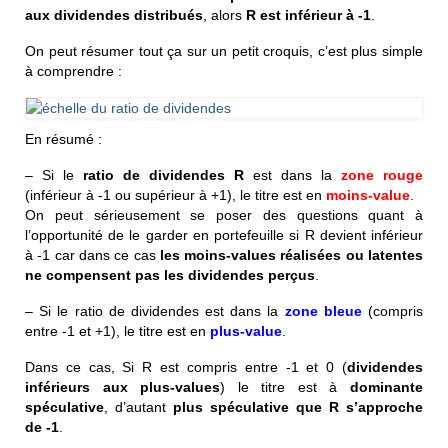
aux dividendes distribués
, alors
R est inférieur à -1
.
On peut résumer tout ça sur un petit croquis, c’est plus simple
à comprendre :
En résumé :
– Si le
ratio de dividendes R
est dans la
zone rouge
(inférieur à -1 ou supérieur à +1), le titre est en
moins-value
.
On peut sérieusement se poser des questions quant à
l’opportunité de le garder en portefeuille si R devient inférieur
à -1 car dans ce cas
les moins-values réalisées ou latentes
ne compensent pas les dividendes perçus
.
– Si le ratio de dividendes est dans la
zone bleue
(compris
entre -1 et +1), le titre est en
plus-value
.
Dans ce cas, Si R est compris entre -1 et 0 (
dividendes
inférieurs aux plus-values
) le titre est à
dominante
spéculative
, d’autant
plus spéculative que R s’approche
de -1
.