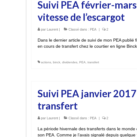
Suivi PEA février-mars
vitesse de l’escargot
par
Laurent
|
Classé dans :
PEA
|
2
Dans le dernier article de suivi de mon PEA publié fin
en cours de transfert chez le courtier en ligne Binc
actions
,
binck
,
dividendes
,
PEA
,
transfert
Suivi PEA janvier 201
transfert
par
Laurent
|
Classé dans :
PEA
|
2
La période hivernale des transferts dans le monde du
son PEA. Comme je l’avais signalé depuis quelque 