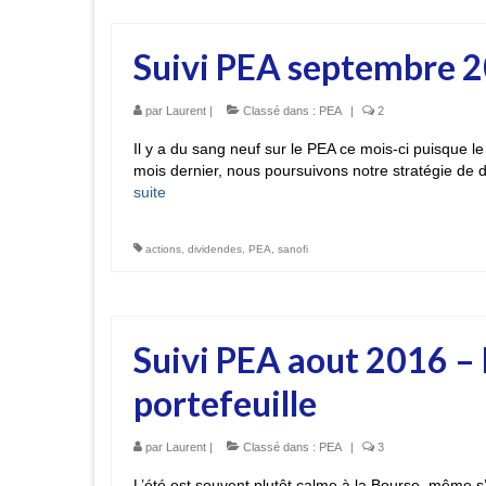
Suivi PEA septembre 2
par
Laurent
|
Classé dans :
PEA
|
2
Il y a du sang neuf sur le PEA ce mois-ci puisque l
mois dernier, nous poursuivons notre stratégie de d
suite­­
actions
,
dividendes
,
PEA
,
sanofi
Suivi PEA aout 2016 – 
portefeuille
par
Laurent
|
Classé dans :
PEA
|
3
L’été est souvent plutôt calme à la Bourse, même s