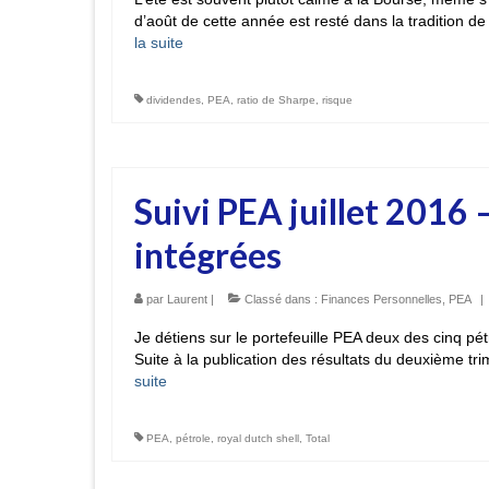
d’août de cette année est resté dans la tradition d
la suite­­
dividendes
,
PEA
,
ratio de Sharpe
,
risque
Suivi PEA juillet 2016 
intégrées
par
Laurent
|
Classé dans :
Finances Personnelles
,
PEA
|
Je détiens sur le portefeuille PEA deux des cinq pétr
Suite à la publication des résultats du deuxième tri
suite­­
PEA
,
pétrole
,
royal dutch shell
,
Total