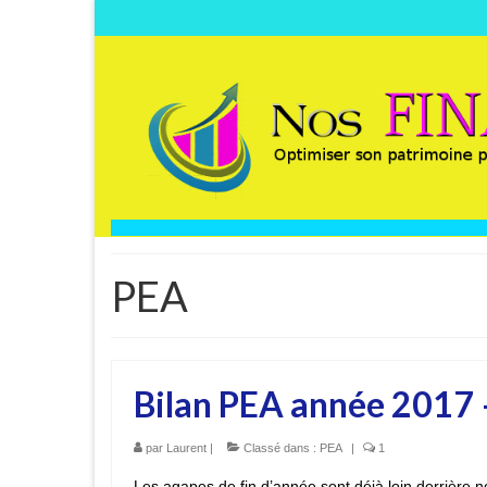
PEA
Bilan PEA année 2017 
par
Laurent
|
Classé dans :
PEA
|
1
Les agapes de fin d’année sont déjà loin derrière n