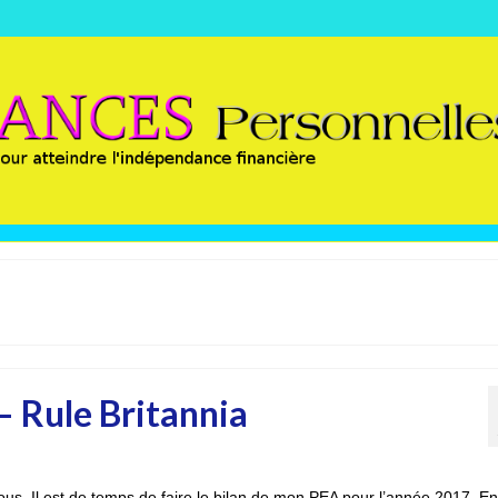
– Rule Britannia
ous. Il est de temps de faire le bilan de mon PEA pour l’année 2017. En