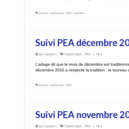
actions
,
dividendes
,
PEA
,
transfert
Suivi PEA décembre 201
par
Laurent
|
Classé dans :
PEA
|
0
L’adage dit que le mois de décembre est traditionn
décembre 2016 a respecté la tradition : le taureau
actions
,
dividendes
,
PEA
Suivi PEA novembre 201
par
Laurent
|
Classé dans :
PEA
|
0