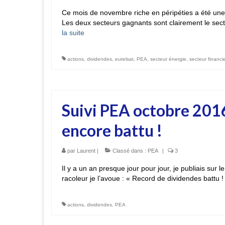
Ce mois de novembre riche en péripéties a été une be
Les deux secteurs gagnants sont clairement le secte
la suite­­
actions
,
dividendes
,
eutelsat
,
PEA
,
secteur énergie
,
secteur financi
Suivi PEA octobre 201
encore battu !
par
Laurent
|
Classé dans :
PEA
|
3
Il y a un an presque jour pour jour, je publiais su
racoleur je l’avoue : « Record de dividendes battu ! 
actions
,
dividendes
,
PEA