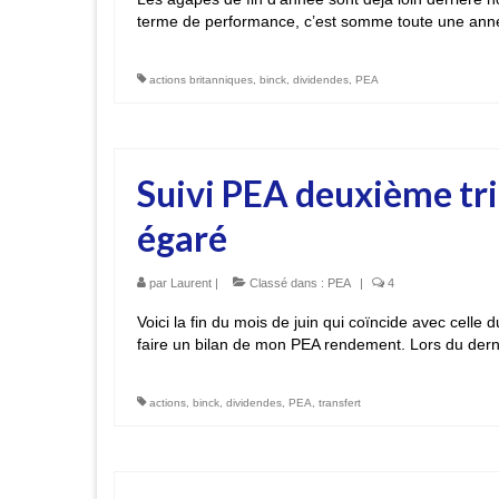
terme de performance, c’est somme toute une année
actions britanniques
,
binck
,
dividendes
,
PEA
Suivi PEA deuxième tr
égaré
par
Laurent
|
Classé dans :
PEA
|
4
Voici la fin du mois de juin qui coïncide avec celle
faire un bilan de mon PEA rendement. Lors du dern
actions
,
binck
,
dividendes
,
PEA
,
transfert