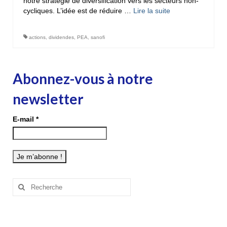
notre stratégie de diversification vers les secteurs non-
cycliques. L’idée est de réduire …
Lire la suite­­
actions
,
dividendes
,
PEA
,
sanofi
Abonnez-vous à notre
newsletter
E-mail
*
Rechercher
: