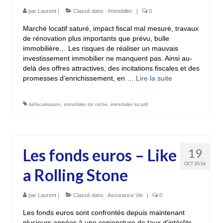
par
Laurent
|
Classé dans :
Immobilier
|
0
Marché locatif saturé, impact fiscal mal mesuré, travaux
de rénovation plus importants que prévu, bulle
immobilière… Les risques de réaliser un mauvais
investissement immobilier ne manquent pas. Ainsi au-
delà des offres attractives, des incitations fiscales et des
promesses d’enrichissement, en …
Lire la suite­­
défiscalisation
,
immobilier de niche
,
immobilier locatif
Les fonds euros – Like
19
OCT 2016
a Rolling Stone
par
Laurent
|
Classé dans :
Assurance Vie
|
0
Les fonds euros sont confrontés depuis maintenant
plusieurs années à une conjoncture de taux d’intérêts