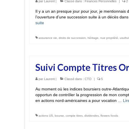
par
Laurent
|
Classé dans :
Finances Personnelles
|
2
Il y a un an presque jour pour jour, je mentionnais 
l’ouverture d’une succession suite à un décès dans 
suite­­
assurance vie
,
droits de succession
,
héritage
,
nue propriété
,
usufrui
Suivi Compte Titres Or
par
Laurent
|
Classé dans :
CTO
|
5
Au moment où les indices boursiers outre-Atlantique
opportun de contrôler la progression de mon compte
en actions nord-américaines a pour vocation …
Lire
actions US
,
bourse
,
compte titres
,
dividendes
,
flowers foods