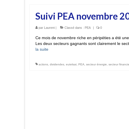
Suivi PEA novembre 201
par
Laurent
|
Classé dans :
PEA
|
0
Ce mois de novembre riche en péripéties a été une be
Les deux secteurs gagnants sont clairement le secte
la suite­­
actions
,
dividendes
,
eutelsat
,
PEA
,
secteur énergie
,
secteur financi