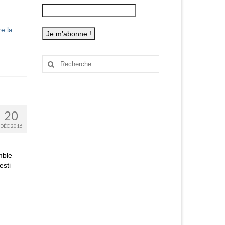
re la
Rechercher
:
20
DÉC 2016
mble
esti