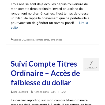
Trois ans se sont déjà écoulés depuis l’ouverture de
mon compte titres ordinaire investi en actions de
rendement nord-américaines. Il est temps de dresser
un bilan. Je rappelle brièvement que ce portefeuille a
pour vocation de générer un revenu passif …
Lire la
suite­­
actions US
,
bourse
,
compte titres
,
dividendes
Suivi Compte Titres
7
JUIN 2017
Ordinaire – Accès de
faiblesse du dollar
par
Laurent
|
Classé dans :
CTO
|
2
Le dernier reporting sur mon compte titres ordinaire
remonte déjà quasiment à 6 mois. Il est temps de faire