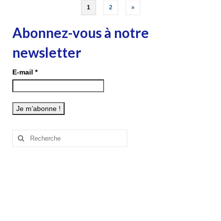
Pagination
1
2
»
des
Abonnez-vous à notre
publications
newsletter
E-mail
*
Rechercher
: