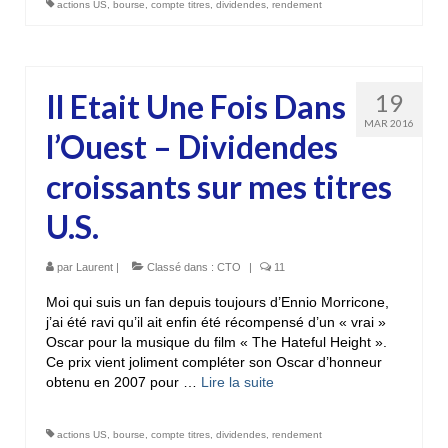
actions US
,
bourse
,
compte titres
,
dividendes
,
rendement
Il Etait Une Fois Dans
19
MAR 2016
l’Ouest – Dividendes
croissants sur mes titres
U.S.
par
Laurent
|
Classé dans :
CTO
|
11
Moi qui suis un fan depuis toujours d’Ennio Morricone,
j’ai été ravi qu’il ait enfin été récompensé d’un « vrai »
Oscar pour la musique du film « The Hateful Height ».
Ce prix vient joliment compléter son Oscar d’honneur
obtenu en 2007 pour …
Lire la suite­­
actions US
,
bourse
,
compte titres
,
dividendes
,
rendement