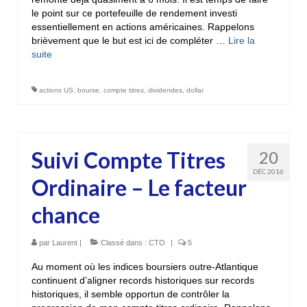
le point sur ce portefeuille de rendement investi
essentiellement en actions américaines. Rappelons
brièvement que le but est ici de compléter …
Lire la
suite­­
actions US
,
bourse
,
compte titres
,
dividendes
,
dollar
Suivi Compte Titres
20
DÉC 2016
Ordinaire – Le facteur
chance
par
Laurent
|
Classé dans :
CTO
|
5
Au moment où les indices boursiers outre-Atlantique
continuent d’aligner records historiques sur records
historiques, il semble opportun de contrôler la