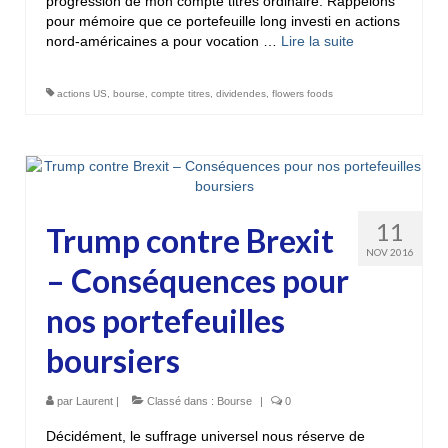
progression de mon compte titres ordinaire. Rappelons
pour mémoire que ce portefeuille long investi en actions
nord-américaines a pour vocation …
Lire la suite­­
actions US
,
bourse
,
compte titres
,
dividendes
,
flowers foods
11
Trump contre Brexit
NOV 2016
– Conséquences pour
nos portefeuilles
boursiers
par
Laurent
|
Classé dans :
Bourse
|
0
Décidément, le suffrage universel nous réserve de