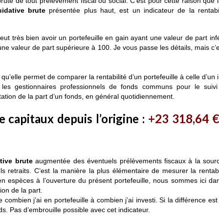
e brute de tout prélèvement fiscal ou social.
C’est pour cette raison que 
uidative brute
présentée plus haut, est un indicateur de la rentabil
peut très bien avoir un portefeuille en gain ayant une valeur de part inf
ne valeur de part supérieure à 100. Je vous passe les détails, mais c’e
st qu’elle permet de comparer la rentabilité d’un portefeuille à celle d’un
r les gestionnaires professionnels de fonds communs pour le suivi
ation de la part d’un fonds, en général quotidiennement.
 capitaux depuis l’origine
:
+23 318
,64 
tive brute
augmentée des éventuels prélèvements fiscaux à la sourc
etraits. C’est la manière la plus élémentaire de mesurer la rentabi
en espèces à l’ouverture du présent portefeuille, nous sommes ici da
ion de la part.
combien j’ai en portefeuille à combien j’ai investi. Si la différence est 
ds. Pas d’embrouille possible avec cet indicateur.