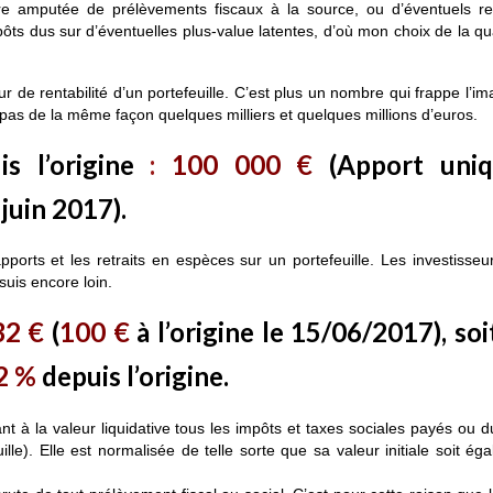
tre amputée de prélèvements fiscaux à la source, ou d’éventuels ret
ts dus sur d’éventuelles plus-value latentes, d’où mon choix de la qua
r de rentabilité d’un portefeuille. C’est plus un nombre qui frappe l’im
 pas de la même façon quelques milliers et quelques millions d’euros.
s l’origine
:
100
000
€
(Apport uniq
juin 2017).
ports et les retraits en espèces sur un portefeuille. Les investisse
suis encore loin.
32
€
(
100 €
à l’origine le 15/06/2017), so
2 %
depuis l’origine.
nt à la valeur liquidative tous les impôts et taxes sociales payés ou du
lle). Elle est normalisée de telle sorte que sa valeur initiale soit ég