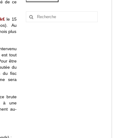
ité de ce
Rechercher
k
€
le 15
:
s). Au
mois plus
tervenu
 est tout
Pour être
mputée du
 du fisc
me sera
ce brute
d à une
ment au-
onds
) ;