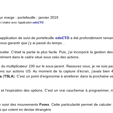
vi réalisé avec l’application
odsCTO
application de suivi de portefeuille
odsCTO
a été profondément reman
 vous garantir que j’y ai passé du temps…
tée. C’était la partie la plus facile.
Puis, j’ai incorporé la gestion des
arément dans le cadre situé sous celui des actions.
 du multiplicateur 100 sur le sous-jacent. Rassurez vous, je ne suis p
ns sur actions US. Au moment de la capture d’écran, j’avais bien 4
a
(
TSLA
). C’est un point d’ergonomie à améliorer dans la prochaine v
ice et l’expiration des options. C’est un vrai cauchemar à programmer, 
té le suivi des mouvements
Forex
. Cette particularité permet de calculer
rs qui cotent en devise étrangère.