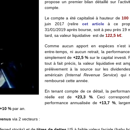
propose un premier bilan détaillé sur l’activ
compte.
Le compte a été capitalisé à hauteur de
100 
juin 2017 (relire
cet article
à ce propo
31/01/2019 après bourse, soit à peu près 19 
tard, sa valeur liquidative est de
122,5 k
€
.
Comme aucun apport en espèces n’est in
entre-temps, ni aucun retrait, la performance
simplement de
+22,5 %
sur le capital investi. 
tout à fait précis, la valeur liquidative est a
prélèvement à la source sur les dividendes
américain
(Internal Revenue Service
) qui 
remboursé cette année.
En tenant compte de ce détail, la performan
réelle est de
+23,3 %
. Ceci correspon
performance annualisée de
+13,7 %
, large
+10 %
par an.
venus
via 2 vecteurs :
ferred stocks
) et de
titres de dettes
US à faible valeur faciale (
baby b