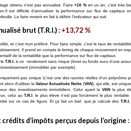
ntage obtenu n’est pas annualisé. Faire
+10 %
en un an, c’est très bi
Il est difficile d’annualiser la performance sur flux de capitaux e
uille. Le faire revient en fait à définir l’indicateur qui suit.
alisé brut (T.R.I.) :
+13,72 %
ilité, et c’est mon préféré. Pour faire simple, c’est le taux de rentabili
nvestissement. Il prend en compte le timing de chaque mouvement en es
ntatif de la rentabilité que la performance sur flux de capitaux.
 le
T.R.I.
à un rendement sans risque (livret ou fonds euro d’une assu
 investissement (immobilier par exemple).
éoriquement pas unique (c’est une des racines réelles d’un polynôme 
 alors d’utiliser la
Valeur Actualisée Nette
(
VAN
), qui elle, est unique
 eux des investissements immobiliers. Celui ayant la
VAN
la plus él
eux, celui au
T.R.I
. le plus élevé n’est pas forcément le plus rentable
 tombé sur ce cas de figure. Et ça fait un bail que je calcule des
T.R.I.
crédits d’impôts perçus depuis l’origine
: