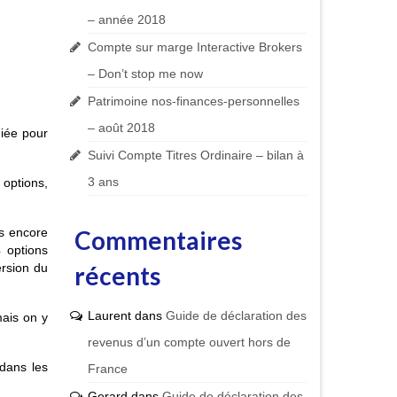
– année 2018
Compte sur marge Interactive Brokers
– Don’t stop me now
Patrimoine nos-finances-personnelles
– août 2018
iée pour
Suivi Compte Titres Ordinaire – bilan à
3 ans
 options,
as encore
Commentaires
 options
ersion du
récents
Laurent
dans
Guide de déclaration des
mais on y
revenus d’un compte ouvert hors de
 dans les
France
Gerard
dans
Guide de déclaration des