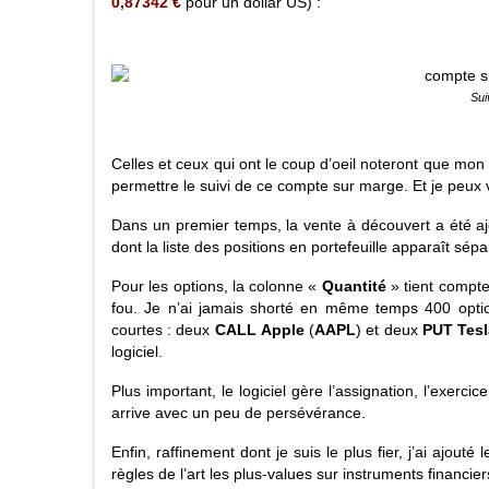
0,87342
€
pour un dollar US) :
Sui
Celles et ceux qui ont le coup d’oeil noteront que mon 
permettre le suivi de ce compte sur marge. Et je peux
Dans un premier temps, la vente à découvert a été ajou
dont la liste des positions en portefeuille apparaît sép
Pour les options, la colonne «
Quantité
» tient compte
fou. Je n’ai jamais shorté en même temps 400 optio
courtes : deux
CALL
Apple
(
AAPL
) et deux
PUT
Tesl
logiciel.
Plus important, le logiciel gère l’assignation, l’exerc
arrive avec un peu de persévérance.
Enfin, raffinement dont je suis le plus fier, j’ai ajou
règles de l’art les plus-values sur instruments financie