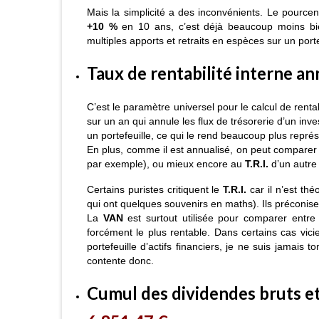
Mais la simplicité a des inconvénients. Le pource
+10 %
en 10 ans, c’est déjà beaucoup moins bien.
multiples apports et retraits en espèces sur un portefe
Taux de rentabilité interne annu
C’est le paramètre universel pour le calcul de rentab
sur un an qui annule les flux de trésorerie d’un i
un portefeuille, ce qui le rend beaucoup plus représe
En plus, comme il est annualisé, on peut comparer
par exemple), ou mieux encore au
T.R.I.
d’un autre
Certains puristes critiquent le
T.R.I.
car il n’est th
qui ont quelques souvenirs en maths). Ils préconisent
La
VAN
est surtout utilisée pour comparer entre
forcément le plus rentable. Dans certains cas vici
portefeuille d’actifs financiers, je ne suis jamais
contente donc.
Cumul des dividendes bruts et 