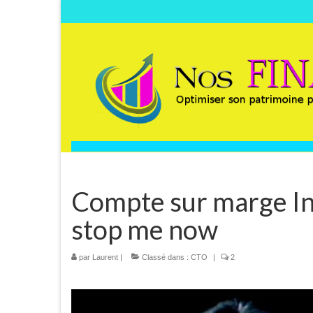
Compte sur marge In
stop me now
par
Laurent
|
Classé dans :
CTO
|
2