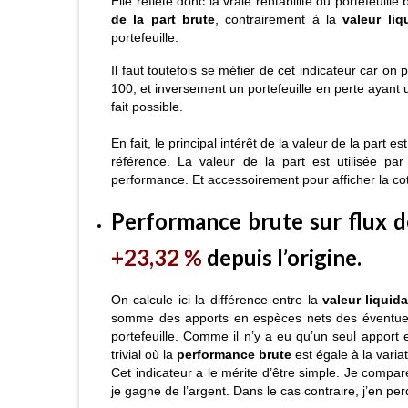
Elle reflète donc la vraie rentabilité du portefeuill
de la part brute
, contrairement à la
valeur liq
portefeuille.
Il faut toutefois se méfier de cet indicateur car on 
100, et inversement un portefeuille en perte ayant u
fait possible.
En fait, le principal intérêt de la valeur de la part e
référence. La valeur de la part est utilisée pa
performance. Et accessoirement pour afficher la cot
Performance brute sur flux de
+23,32 %
depuis l’origine.
On calcule ici la différence entre la
valeur liquida
somme des apports en espèces nets des éventuels r
portefeuille. Comme il n’y a eu qu’un seul apport 
trivial où la
performance brute
est égale à la variat
Cet indicateur a le mérite d’être simple. Je compare 
je gagne de l’argent. Dans le cas contraire, j’en per