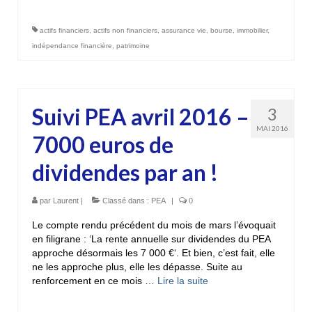
actifs financiers
,
actifs non financiers
,
assurance vie
,
bourse
,
immobilier
,
indépendance financière
,
patrimoine
Suivi PEA avril 2016 –
3
MAI 2016
7000 euros de
dividendes par an !
par
Laurent
|
Classé dans :
PEA
|
0
Le compte rendu précédent du mois de mars l’évoquait
en filigrane : ‘La rente annuelle sur dividendes du PEA
approche désormais les 7 000 €‘. Et bien, c’est fait, elle
ne les approche plus, elle les dépasse. Suite au
renforcement en ce mois …
Lire la suite­­