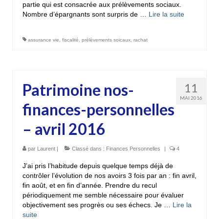
partie qui est consacrée aux prélèvements sociaux.
Nombre d’épargnants sont surpris de …
Lire la suite­­
assurance vie
,
fiscalité
,
prélèvements soicaux
,
rachat
Patrimoine nos-
11
MAI 2016
finances-personnelles
– avril 2016
par
Laurent
|
Classé dans :
Finances Personnelles
|
4
J’ai pris l’habitude depuis quelque temps déjà de
contrôler l’évolution de nos avoirs 3 fois par an : fin avril,
fin août, et en fin d’année. Prendre du recul
périodiquement me semble nécessaire pour évaluer
objectivement ses progrès ou ses échecs. Je …
Lire la
suite­­