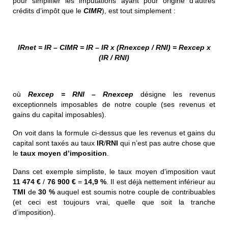
pour simplifier les imputations ayant pour origine d’autres
crédits d’impôt que le
CIMR
), est tout simplement :
IRnet = IR – CIMR = IR – IR x (Rnexcep / RNI) = Rexcep x
(IR / RNI)
où
Rexcep = RNI – Rnexcep
désigne les revenus
exceptionnels imposables de notre couple (ses revenus et
gains du capital imposables).
On voit dans la formule ci-dessus que les revenus et gains du
capital sont taxés au taux
IR
/
RNI
qui n’est pas autre chose que
le
taux moyen d’imposition
.
Dans cet exemple simpliste, le taux moyen d’imposition vaut
11 474 €
/
76 900 €
=
14,9 %
. Il est déjà nettement inférieur au
TMI
de
30 %
auquel est soumis notre couple de contribuables
(et ceci est toujours vrai, quelle que soit la tranche
d’imposition).