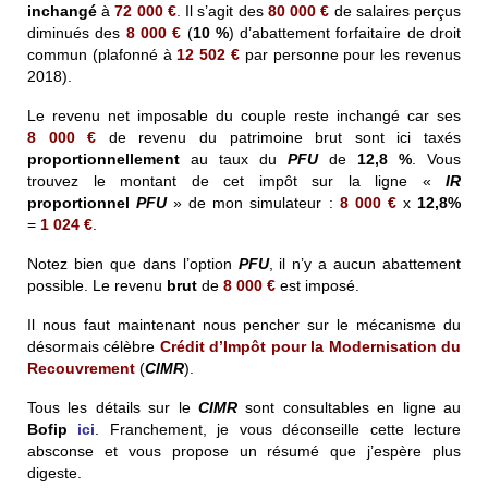
inchangé
à
72 000 €
.
Il s’agit des
80 000 €
de salaires perçus
diminués des
8 000 €
(
10 %
) d’abattement forfaitaire de droit
commun (plafonné à
12 502 €
par personne pour les revenus
2018).
Le revenu net imposable du couple reste inchangé car ses
8 000 €
de revenu du patrimoine brut sont ici taxés
proportionnellement
au taux du
PFU
de
12,8 %
. Vous
trouvez le montant de cet impôt sur la ligne «
IR
proportionnel
PFU
» de mon simulateur :
8 000 €
x
12,8%
=
1 024 €
.
Notez bien que dans l’option
PFU
, il n’y a aucun abattement
possible. Le revenu
brut
de
8 000 €
est imposé.
Il nous faut maintenant nous pencher sur le mécanisme du
désormais célèbre
Crédit d’Impôt pour la Modernisation du
Recouvrement
(
CIMR
).
Tous les détails sur le
CIMR
sont consultables en ligne au
Bofip
ici
. Franchement, je vous déconseille cette lecture
absconse et vous propose un résumé que j’espère plus
digeste.