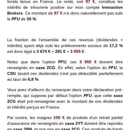
livrets tenus en France. Le reste, soit
97 €
, constitue les
intérêts de trésorerie positive sur mon compte
Interactive
Brokers
. Ce montant de
97 €
n’a donc naturellement pas subi
le
PFU
de
30 %
.
La fraction de l’ensemble de ces revenus (dividendes +
intérêts) ayant déjà subi les prélèvements sociaux de
17,2 %
est donc égal à
3 674 €
+
281 €
=
3 955 €
.
Notez que dans l’option
PFU
, ces
3 955 €
doivent être
renseignés en
case 2CG
. En effet, selon l’option du
PFU
, la
CSG
taxant ces dividendes n’est pas déductible partiellement
au taux de
6,8 %
.
Vous avez d’ailleurs du remarquer dans votre déclaration pré-
remplie, qui suppose par défaut l’option
PFU
, que cette
case
2CG
était pré-renseignée avec le montant de vos dividendes
et intérêts perçus en France.
Par contre, les maigres
100 €
de produits d’un retrait partiel
d’assurance vie renseignés en
case 2YY
doivent être reportés
en
case 2BH
, et non pas en
case 2CG
. Ces produits de fonds