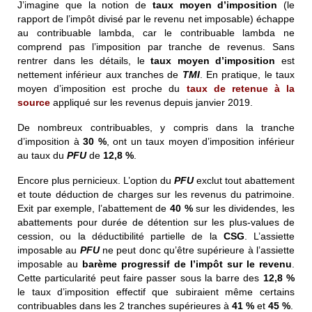
J’imagine que la notion de
taux moyen d’imposition
(le
rapport de l’impôt divisé par le revenu net imposable) échappe
au contribuable lambda, car le contribuable lambda ne
comprend pas l’imposition par tranche de revenus. Sans
rentrer dans les détails, le
taux moyen d’imposition
est
nettement inférieur aux tranches de
TMI
. En pratique, le taux
moyen d’imposition est proche du
taux de retenue à la
source
appliqué sur les revenus depuis janvier 2019.
De nombreux contribuables, y compris dans la tranche
d’imposition à
30 %
, ont un taux moyen d’imposition inférieur
au taux du
PFU
de
12,8 %
.
Encore plus pernicieux. L’option du
PFU
exclut tout abattement
et toute déduction de charges sur les revenus du patrimoine.
Exit par exemple, l’abattement de
40 %
sur les dividendes, les
abattements pour durée de détention sur les plus-values de
cession, ou la déductibilité partielle de la
CSG
. L’assiette
imposable au
PFU
ne peut donc qu’être supérieure à l’assiette
imposable au
barème progressif de l’impôt sur le revenu
.
Cette particularité peut faire passer sous la barre des
12,8 %
le taux d’imposition effectif que subiraient même certains
contribuables dans les 2 tranches supérieures à
41 %
et
45 %
.