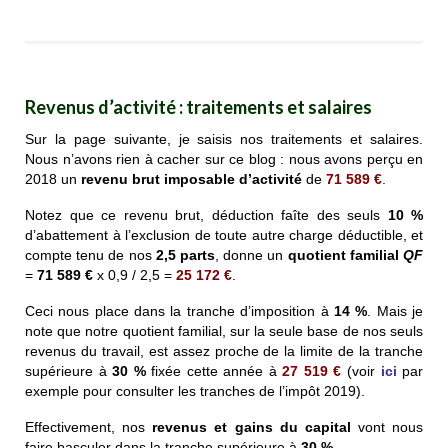
Revenus d’activité : traitements et salaires
Sur la page suivante, je saisis nos traitements et salaires.
Nous n’avons rien à cacher sur ce blog : nous avons perçu en
2018 un
revenu brut imposable d’activité
de
71 589 €
.
Notez que ce revenu brut, déduction faîte des seuls
10 %
d’abattement à l’exclusion de toute autre charge déductible, et
compte tenu de nos
2,5 parts
, donne un
quotient familial
QF
=
71 589 €
x 0,9 / 2,5 =
25 172 €
.
Ceci nous place dans la tranche d’imposition à
14 %
. Mais je
note que notre quotient familial, sur la seule base de nos seuls
revenus du travail, est assez proche de la limite de la tranche
supérieure à
30 %
fixée cette année à
27 519 €
(voir
ici
par
exemple pour consulter les tranches de l’impôt 2019).
Effectivement, nos
revenus et gains du capital
vont nous
faire basculer dans la tranche supérieure à
30 %
.