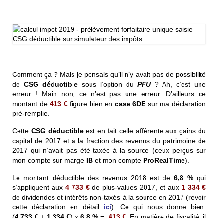
Comment ça ? Mais je pensais qu’il n’y avait pas de possibilité
de
CSG déductible
sous l’option du
PFU
? Ah, c’est une
erreur ! Main non, ce n’est pas une erreur. D’ailleurs ce
montant de
413 €
figure bien en
case 6DE
sur ma déclaration
pré-remplie.
Cette
CSG déductible
est en fait celle afférente aux gains du
capital de 2017 et à la fraction des revenus du patrimoine de
2017 qui n’avait pas été taxée à la source (ceux perçus sur
mon compte sur marge
IB
et mon compte
ProRealTime
).
Le montant déductible des revenus 2018 est de
6,8 %
qui
s’appliquent aux
4 733 €
de plus-values 2017, et aux
1 334 €
de dividendes et intérêts non-taxés à la source en 2017 (revoir
cette déclaration en détail
ici
). Ce qui nous donne bien
(
4 733 €
+
1 334 €
) x
6,8 %
=
413 €
. En matière de fiscalité, il