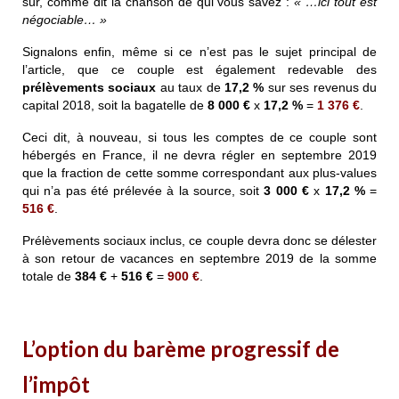
sûr, comme dit la chanson de qui vous savez :
« …ici tout est
négociable… »
Signalons enfin, même si ce n’est pas le sujet principal de
l’article, que ce couple est également redevable des
prélèvements sociaux
au taux de
17,2 %
sur ses revenus du
capital 2018, soit la bagatelle de
8 000 €
x
17,2 %
=
1 376 €
.
Ceci dit, à nouveau, si tous les comptes de ce couple sont
hébergés en France, il ne devra régler en septembre 2019
que la fraction de cette somme correspondant aux plus-values
qui n’a pas été prélevée à la source, soit
3 000 €
x
17,2 %
=
516 €
.
Prélèvements sociaux inclus, ce couple devra donc se délester
à son retour de vacances en septembre 2019 de la somme
totale de
384 €
+
516 €
=
900 €
.
L’option du barème progressif de
l’impôt