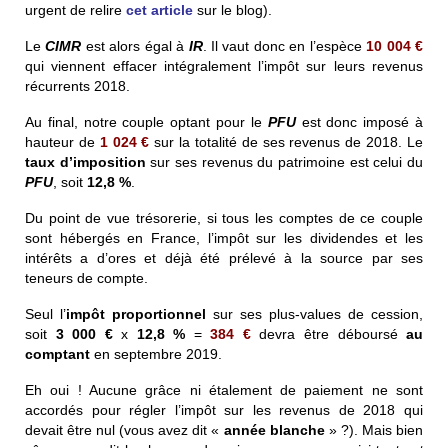
urgent de relire
cet article
sur le blog).
Le
CIMR
est alors égal à
IR
. Il vaut donc en l’espèce
10 004 €
qui viennent effacer intégralement l’impôt sur leurs revenus
récurrents 2018.
Au final, notre couple optant pour le
PFU
est donc imposé à
hauteur de
1 024 €
sur la totalité de ses revenus de 2018. Le
taux d’imposition
sur ses revenus du patrimoine est celui du
PFU
, soit
12,8 %
.
Du point de vue trésorerie, si tous les comptes de ce couple
sont hébergés en France, l’impôt sur les dividendes et les
intérêts a d’ores et déjà été prélevé à la source par ses
teneurs de compte.
Seul l’
impôt proportionnel
sur ses plus-values de cession,
soit
3 000 €
x
12,8 %
=
384 €
devra être déboursé
au
comptant
en septembre 2019.
Eh oui ! Aucune grâce ni étalement de paiement ne sont
accordés pour régler l’impôt sur les revenus de 2018 qui
devait être nul (vous avez dit «
année blanche
» ?). Mais bien