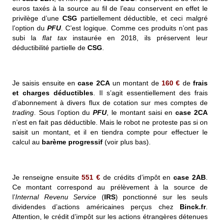
euros taxés à la source au fil de l’eau conservent en effet le
privilège d’une
CSG
partiellement déductible, et ceci malgré
l’option du
PFU
. C’est logique. Comme ces produits n’ont pas
subi la
flat tax
instaurée en 2018, ils préservent leur
déductibilité partielle de
CSG
.
Je saisis ensuite en
case 2CA
un montant de
160 €
de
frais
et charges déductibles
. Il s’agit essentiellement des frais
d’abonnement à divers flux de cotation sur mes comptes de
trading
. Sous l’option du
PFU
, le montant saisi en
case 2CA
n’est en fait pas déductible. Mais le robot ne proteste pas si on
saisit un montant, et il en tiendra compte pour effectuer le
calcul au
barème progressif
(voir plus bas).
Je renseigne ensuite
551 €
de crédits d’impôt en
case 2AB
.
Ce montant correspond au prélèvement à la source de
l’
Internal Revenu Service
(
IRS
) ponctionné sur les seuls
dividendes d’actions américaines perçus chez
Binck.fr
.
Attention, le crédit d’impôt sur les actions étrangères détenues