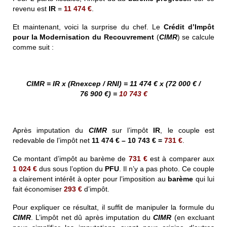
revenu est
IR
=
11 474 €
.
Et maintenant, voici la surprise du chef. Le
Crédit d’Impôt
pour la Modernisation du Recouvrement
(
CIMR
) se calcule
comme suit :
CIMR = IR x (Rnexcep / RNI) = 11 474 € x (72 000 € /
76 900 €) =
10 743 €
Après imputation du
CIMR
sur l’impôt
IR
, le couple est
redevable de l’impôt net
11 474 € – 10 743 € =
731 €
.
Ce montant d’impôt au barème de
731 €
est à comparer aux
1 024 €
dus sous l’option du
PFU
. Il n’y a pas photo. Ce couple
a clairement intérêt à opter pour l’imposition au
barème
qui lui
fait économiser
293 €
d’impôt.
Pour expliquer ce résultat, il suffit de manipuler la formule du
CIMR
. L’impôt net dû après imputation du
CIMR
(en excluant