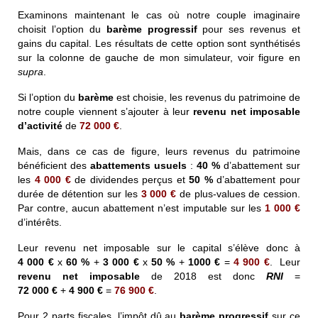
Examinons maintenant le cas où notre couple imaginaire
choisit l’option du
barème progressif
pour ses revenus et
gains du capital. Les résultats de cette option sont synthétisés
sur la colonne de gauche de mon simulateur, voir figure en
supra
.
Si l’option du
barème
est choisie, les revenus du patrimoine de
notre couple viennent s’ajouter à leur
revenu net imposable
d’activité
de
72 000 €
.
Mais, dans ce cas de figure, leurs revenus du patrimoine
bénéficient des
abattements usuels
:
40 %
d’abattement sur
les
4 000 €
de dividendes perçus et
50 %
d’abattement pour
durée de détention sur les
3 000 €
de plus-values de cession.
Par contre, aucun abattement n’est imputable sur les
1 000 €
d’intérêts.
Leur revenu net imposable sur le capital s’élève donc à
4 000 €
x
60 %
+
3 000 €
x
50 %
+
1000 €
=
4 900 €
. Leur
revenu net imposable
de 2018 est donc
RNI
=
72 000 €
+
4 900 €
=
76 900 €
.
Pour 2 parts fiscales, l’impôt dû au
barème progressif
sur ce