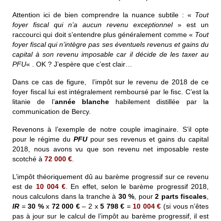
Attention ici de bien comprendre la nuance subtile : «
Tout
foyer fiscal qui n’a aucun revenu exceptionnel
» est un
raccourci qui doit s’entendre plus généralement comme «
Tout
foyer fiscal qui n’intègre pas ses éventuels revenus et gains du
capital à son revenu imposable car il décide de les taxer au
PFU
« . OK ? J’espère que c’est clair…
Dans ce cas de figure, l’impôt sur le revenu de 2018 de ce
foyer fiscal lui est intégralement remboursé par le fisc. C’est la
litanie de l’
année blanche
habilement distillée par la
communication de Bercy.
Revenons à l’exemple de notre couple imaginaire. S’il opte
pour le régime du
PFU
pour ses revenus et gains du capital
2018, nous avons vu que son revenu net imposable reste
scotché à
72 000 €
.
L’impôt théoriquement dû au barème progressif sur ce revenu
est de
10 004 €
. En effet, selon le barème progressif 2018,
nous calculons dans la tranche à
30 %
, pour
2 parts fiscales
,
IR
=
30 %
x
72 000 €
– 2 x
5 798 €
=
10 004 €
(si vous n’êtes
pas à jour sur le calcul de l’impôt au barème progressif, il est