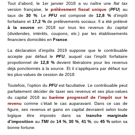
Tout d’abord, le 1er janvier 2018 a vu naître une
flat tax
version française, le
prélèvement fiscal unique
(
PFU
) au
taux de
30 %
. Le
PFU
est composé de
12,8 %
d’impôt
forfaitaire et
17,2 %
de prélèvements sociaux. Il a été prélevé
à la source
en 2018 sur tous les revenus du capital
(dividendes, intérêts, coupons, etc.) par les établissements
financiers domiciliés en
France
.
La déclaration d’impôts 2019 suppose que le contribuable
accepte par défaut le
PFU
, auquel cas l’impôt forfaitaire
propotionnel de
12,8 %
devient libératoire pour les revenus
déjà ponctionnés à la source. Et il s’appliquera par défaut sur
les plus-values de cession de 2018.
Toutefois, l’option du
PFU
est facultative. Le contribuable peut
parfaitement décider de taxer ses revenus et ses plus-values
du capital 2018 au
barème progressif de l’impôt sur le
revenu
comme c’était le cas auparavant. Dans ce cas de
figure, ses revenus et gains en capital devraient selon toute
logique être imposés dans sa
tranche marginale
d’imposition
au
TMI
de
14 %
,
30 %
,
41 %
, ou
45 %
selon sa
bonne fortune.