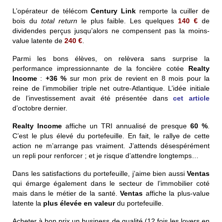
L’opérateur de télécom
Century Link
remporte la cuiller de
bois du
total return
le plus faible. Les quelques
140
€
de
dividendes perçus jusqu’alors ne compensent pas la moins-
value latente de
240
€
.
Parmi les bons élèves, on relèvera sans surprise la
performance impressionnante de la foncière cotée
Realty
Income
:
+36 %
sur mon prix de revient en 8 mois pour la
reine de l’immobilier triple net outre-Atlantique. L’idée initiale
de l’investissement avait été présentée dans
cet article
d’octobre dernier.
Realty Income
affiche un TRI annualisé de presque
60 %
.
C’est le plus élevé du portefeuille. En fait, le rallye de cette
action ne m’arrange pas vraiment. J’attends désespérément
un repli pour renforcer ; et je risque d’attendre longtemps…
Dans les satisfactions du portefeuille, j’aime bien aussi
Ventas
qui émarge également dans le secteur de l’immobilier coté
mais dans le métier de la santé.
Ventas
affiche la plus-value
latente la
plus élevée en
valeur
du portefeuille.
Acheter à bon prix un business de qualité (12 fois les loyers en