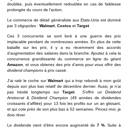
doublée, puis éventuellement redoublée en cas de faiblesse
prolongée du cours de l’action.
Le commerce de détail généraliste aux Etats-Unis est dominé
par 3 oligopoles :
Walmart
,
Costco
et
Target
.
Ces 3 concurrents se sont livré à une guerre des prix
implacable pendant de nombreuses années. En plus de cette
bataille sur les prix, il y a eu récemment des accords
d’augmentation des salaires dans la branche. Ajoutez à cela la
concurrence grandissante du commerce en ligne du géant
Amazon
, et vous obtenez des prix d’amis pour vous offrir des
dividend champions
à prix cassé.
J’ai raté le coche sur
Walmart
qui a trop rebondi à mon goût
depuis son plus bas relatif de décembre dernier. Aussi, je n’ai
pas hésité longtemps sur
Target
. S’offrir un
Dividend
Aristocrat
&
Dividend Champion
(49 années de dividendes
croissants d’affilée) pour 13 fois les profits sur un an glissant,
et qui cote près de son plus bas à 52 semaines. Pincez-moi, je
dois rêver.
Le dividende vient d’être encore augmenté de
7 %
. Suite à