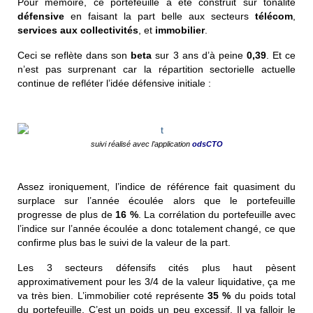
Pour mémoire, ce portefeuille a été construit sur tonalité
défensive
en faisant la part belle aux secteurs
télécom
,
services aux collectivités
, et
immobilier
.
Ceci se reflète dans son
beta
sur 3 ans d’à peine
0,39
. Et ce
n’est pas surprenant car la répartition sectorielle actuelle
continue de refléter l’idée défensive initiale :
suivi réalisé avec l’application
odsCTO
Assez ironiquement, l’indice de référence fait quasiment du
surplace sur l’année écoulée alors que le portefeuille
progresse de plus de
16 %
. La corrélation du portefeuille avec
l’indice sur l’année écoulée a donc totalement changé, ce que
confirme plus bas le suivi de la valeur de la part.
Les 3 secteurs défensifs cités plus haut pèsent
approximativement pour les 3/4 de la valeur liquidative, ça me
va très bien.
L’immobilier coté représente
35 %
du poids total
du portefeuille. C’est un poids un peu excessif. Il va falloir le