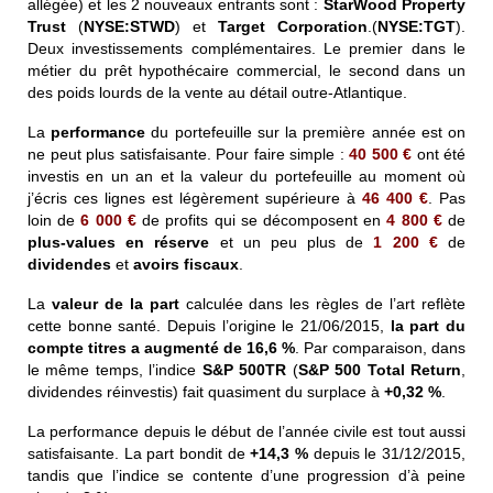
allégée) et les 2 nouveaux entrants sont :
StarWood Property
Trust
(
NYSE:STWD
) et
Target Corporation
.(
NYSE:TGT
).
Deux investissements complémentaires. Le premier dans le
métier du prêt hypothécaire commercial, le second dans un
des poids lourds de la vente au détail outre-Atlantique.
La
performance
du portefeuille sur la première année est on
ne peut plus satisfaisante. Pour faire simple :
40 500
€
ont été
investis en un an et la valeur du portefeuille au moment où
j’écris ces lignes est légèrement supérieure à
46 400
€
. Pas
loin de
6 000
€
de profits qui se décomposent en
4 800
€
de
plus-values
en réserve
et un
peu plus de
1 200
€
de
dividendes
et
avoirs fiscaux
.
La
valeur de la part
calculée dans les règles de l’art reflète
cette bonne santé. Depuis l’origine le 21/06/2015,
la part du
compte titres a augmenté de
16,6 %
. Par comparaison, dans
le même temps, l’indice
S&P 500TR
(
S&P 500 Total Return
,
dividendes réinvestis) fait quasiment du surplace à
+0,32 %
.
La performance depuis le début de l’année civile est tout aussi
satisfaisante.
La part bondit de
+14,3 %
depuis le 31/12/2015,
tandis que l’indice se contente d’une progression d’à peine