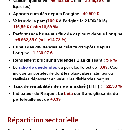
Valeur liquidative
:
46 462,85 €
(dont
2 345,30
€
de
liquidités)
Apports cumulés depuis l’origine
:
40
500
€
Valeur de la part
(
100 €
à l’origine le 21/06/2015)
:
116,59
€
(soit
+16,59 %
)
Performance brute sur flux de capitaux depuis l’origine
:
+5
962,85 €
(soit
+14,72 %
)
Cumul des dividendes et crédits d’impôts depuis
l’origine
:
1 269,07 €
Rendement brut sur dividendes 1 an glissant
:
5,6
%
L
e
ratio de dividendes
du portefeuille est de
-0,63
. Ceci
indique un portefeuille dont les plus-values latentes ou
réalisées dépassent en valeur les dividendes perçus.
Taux de rentabilité interne annualisé (T.R.I.) :
+ 22,33 %
Indicateur de Risque : Le
beta
sur 3 ans glissants du
portefeuille est de
+0,39
Répartition sectorielle