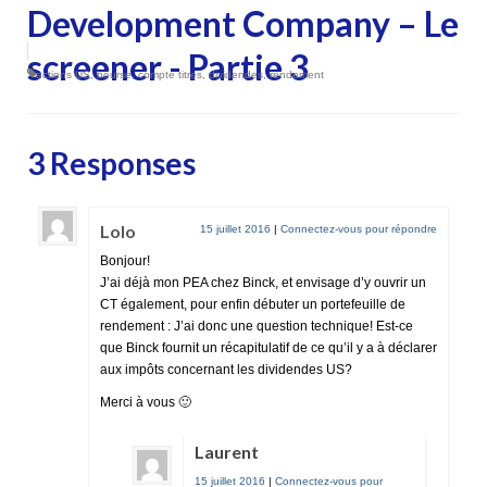
Development Company – Le
screener - Partie 3
actions US
,
bourse
,
compte titres
,
dividendes
,
rendement
3 Responses
Lolo
15 juillet 2016
|
Connectez-vous pour répondre
Bonjour!
J’ai déjà mon PEA chez Binck, et envisage d’y ouvrir un
CT également, pour enfin débuter un portefeuille de
rendement : J’ai donc une question technique! Est-ce
que Binck fournit un récapitulatif de ce qu’il y a à déclarer
aux impôts concernant les dividendes US?
Merci à vous 🙂
Laurent
15 juillet 2016
|
Connectez-vous pour