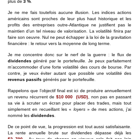
plus de
3 %
.
Je ne me fais toutefois aucune illusion. Les indices actions
américains sont proches de leur plus haut historique et les
profits des entreprises outre-Atlantique ne justifient pas le
maintien d’un tel niveau de valorisation. La volatilité finira par
faire son oeuvre. Nul ne peut échapper à la loi de la gravitation
financière : le retour vers la moyenne de long terme.
Je me concentre donc sur le nerf de la guerre : le flux de
dividendes
généré par le portefeuille. Je peux parfaitement
m’accommoder d’une forte volatilité des cours de bourse. Par
contre, je veux éviter autant que possible une volatilité des
revenus passifs
générés par le portefeuille.
Rappelons que l’objectif final est ici de produire annuellement
un revenu récurrent de
$
10 000
(USD)
, non pas en passant
sa vie à scruter un écran pour placer des trades, mais tout
simplement en recueillant les «
loyers
» de mes actions, j’ai
nommé les
dividendes
.
De ce point de vue, la progression est tout aussi satisfaisante.
La rente annuelle brute sur dividendes dépasse déjà les
$2 700
. Au taux de change en vigueur cela fait pas loin