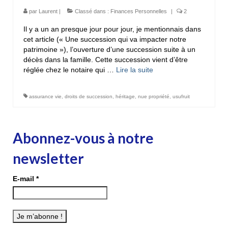
par
Laurent
|
Classé dans :
Finances Personnelles
|
2
Il y a un an presque jour pour jour, je mentionnais dans
cet article (« Une succession qui va impacter notre
patrimoine »), l’ouverture d’une succession suite à un
décès dans la famille. Cette succession vient d’être
réglée chez le notaire qui …
Lire la suite­­
assurance vie
,
droits de succession
,
héritage
,
nue propriété
,
usufruit
Abonnez-vous à notre
newsletter
E-mail
*