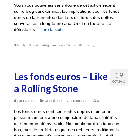
Vous vous souvenez sans doute de cet article récent
sur le blog qui examinait les implications pour les fonds
euros de la remontée des taux d’intérêts des dettes
souveraines à long terme aux US et en Europe. Je
déteste les …
Lire la suite­­
krach obligataire
,
obligations
,
taux 10 ans
,
US treasury
Les fonds euros – Like
19
OCT 2016
a Rolling Stone
par
Laurent
|
Classé dans :
Assurance Vie
|
0
Les fonds euros sont confrontés depuis maintenant
plusieurs années à une conjoncture de taux d’intérêts
extrêmement défavorable. Non seulement les taux sont
bas, mais le profil de risque des débiteurs traditionnels
des compagnies d’assurance vie augmente. La dette