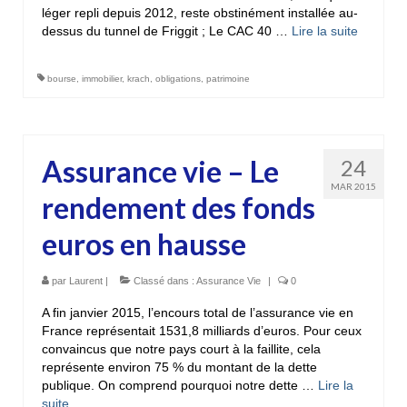
léger repli depuis 2012, reste obstinément installée au-
dessus du tunnel de Friggit ; Le CAC 40 …
Lire la suite­­
bourse
,
immobilier
,
krach
,
obligations
,
patrimoine
Assurance vie – Le
24
MAR 2015
rendement des fonds
euros en hausse
par
Laurent
|
Classé dans :
Assurance Vie
|
0
A fin janvier 2015, l’encours total de l’assurance vie en
France représentait 1531,8 milliards d’euros. Pour ceux
convaincus que notre pays court à la faillite, cela
représente environ 75 % du montant de la dette
publique. On comprend pourquoi notre dette …
Lire la
suite­­