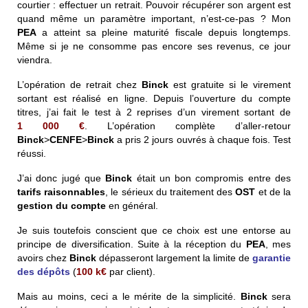
courtier : effectuer un retrait. Pouvoir récupérer son argent est
quand même un paramètre important, n’est-ce-pas ? Mon
PEA
a atteint sa pleine maturité fiscale depuis longtemps.
Même si je ne consomme pas encore ses revenus, ce jour
viendra.
L’opération de retrait chez
Binck
est gratuite si le virement
sortant est réalisé en ligne. Depuis l’ouverture du compte
titres, j’ai fait le test à 2 reprises d’un virement sortant de
1 000 €
. L’opération complète d’aller-retour
Binck
>
CENFE
>
Binck
a pris 2 jours ouvrés à chaque fois. Test
réussi.
J’ai donc jugé que
Binck
était un bon compromis entre des
tarifs raisonnables
, le sérieux du traitement des
OST
et de la
gestion du compte
en général.
Je suis toutefois conscient que ce choix est une entorse au
principe de diversification. Suite à la réception du
PEA
, mes
avoirs chez
Binck
dépasseront largement la limite de
garantie
des dépôts
(
100 k€
par client).
Mais au moins, ceci a le mérite de la simplicité.
Binck
sera