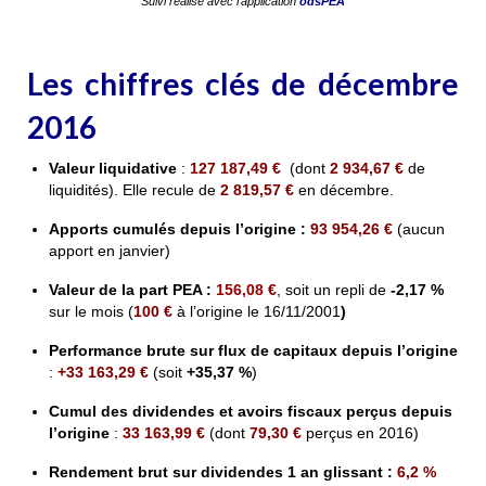
Suivi réalisé avec l’application
odsPEA
Les chiffres clés de décembre
2016
Valeur liquidative
:
127 187,49
€
(dont
2 934,67
€
de
liquidités). Elle recule de
2 819,57
€
en décembre.
Apports cumulés depuis l’origine :
93
954,26
€
(aucun
apport en janvier)
Valeur de la part PEA
:
156,08
€
, soit un repli de
-2,17 %
sur le mois (
100
€
à l’origine le 16/11/2001
)
Performance brute sur flux de capitaux depuis l’origine
:
+33 163,29 €
(soit
+35,37 %
)
Cumul des dividendes et avoirs fiscaux perçus depuis
l’origine
:
33 163,99 €
(dont
79,30 €
perçus en 2016)
Rendement brut sur dividendes 1 an glissant
:
6,2 %