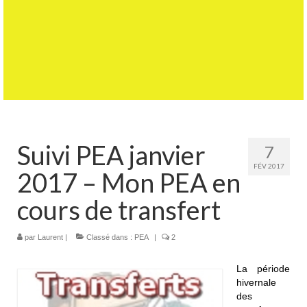
Suivi PEA janvier
7
FÉV 2017
2017 – Mon PEA en
cours de transfert
par
Laurent
|
Classé dans :
PEA
|
2
La période
hivernale
des