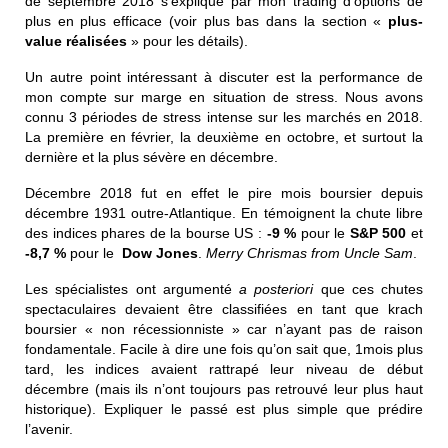
de septembre 2018 s’explique par mon trading d’options de
plus en plus efficace (voir plus bas dans la section «
plus-
value réalisées
» pour les détails).
Un autre point intéressant à discuter est la performance de
mon compte sur marge en situation de stress. Nous avons
connu 3 périodes de stress intense sur les marchés en 2018.
La première en février, la deuxième en octobre, et surtout la
dernière et la plus sévère en décembre.
Décembre 2018 fut en effet le pire mois boursier depuis
décembre 1931 outre-Atlantique. En témoignent la chute libre
des indices phares de la bourse US :
-9 %
pour le
S&P 500
et
-8,7 %
pour le
Dow Jones
.
Merry Chrismas from Uncle Sam
.
Les spécialistes ont argumenté
a posteriori
que ces chutes
spectaculaires devaient être classifiées en tant que krach
boursier « non récessionniste » car n’ayant pas de raison
fondamentale. Facile à dire une fois qu’on sait que, 1mois plus
tard, les indices avaient rattrapé leur niveau de début
décembre (mais ils n’ont toujours pas retrouvé leur plus haut
historique). Expliquer le passé est plus simple que prédire
l’avenir.