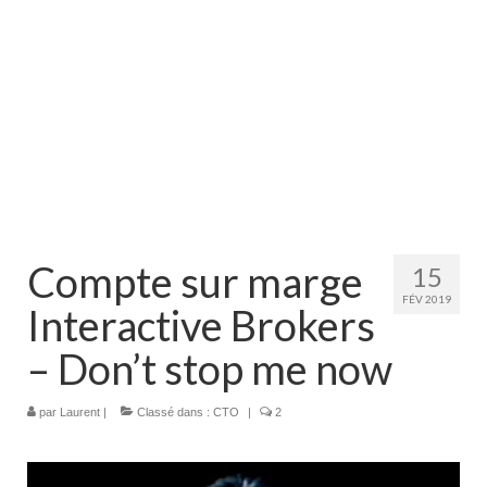
Compte sur marge
15
FÉV 2019
Interactive Brokers
– Don’t stop me now
par
Laurent
|
Classé dans :
CTO
|
2