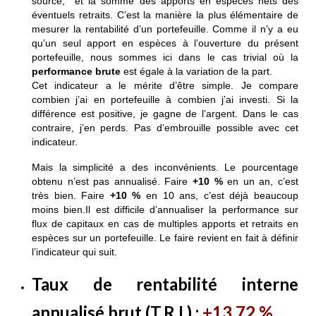
source, et la somme des apports en espèces nets des
éventuels retraits. C’est la manière la plus élémentaire de
mesurer la rentabilité d’un portefeuille. Comme il n’y a eu
qu’un seul apport en espèces à l’ouverture du présent
portefeuille, nous sommes ici dans le cas trivial où la
performance brute
est égale à la variation de la part.
Cet indicateur a le mérite d’être simple. Je compare
combien j’ai en portefeuille à combien j’ai investi. Si la
différence est positive, je gagne de l’argent. Dans le cas
contraire, j’en perds. Pas d’embrouille possible avec cet
indicateur.
Mais la simplicité a des inconvénients. Le pourcentage
obtenu n’est pas annualisé. Faire
+10 %
en un an, c’est
très bien. Faire
+10 %
en 10 ans, c’est déjà beaucoup
moins bien.Il est difficile d’annualiser la performance sur
flux de capitaux en cas de multiples apports et retraits en
espèces sur un portefeuille. Le faire revient en fait à définir
l’indicateur qui suit.
Taux de rentabilité interne
annualisé brut (T.R.I.) :
+13,72 %