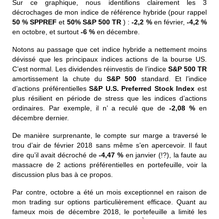
Sur ce graphique, nous identifions clairement les 3
décrochages de mon indice de référence hybride (pour rappel
50 % SPPREF
et
50% S&P 500 TR
) :
-2,2 %
en février,
-4,2 %
en octobre, et surtout
-6 %
en décembre.
Notons au passage que cet indice hybride a nettement moins
dévissé que les principaux indices actions de la bourse US.
C’est normal. Les dividendes réinvestis de l’indice
S&P 500 TR
amortissement la chute du
S&P 500
standard. Et l’indice
d’actions préférentielles
S&P U.S. Preferred Stock Index
est
plus résilient en période de stress que les indices d’actions
ordinaires. Par exemple, il n’ a reculé que de
-2,08 %
en
décembre dernier.
De manière surprenante, le compte sur marge a traversé le
trou d’air de février 2018 sans même s’en apercevoir. Il faut
dire qu’il avait décroché de
-4,47 %
en janvier (!?), la faute au
massacre de 2 actions préférentielles en portefeuille, voir la
discussion plus bas à ce propos.
Par contre, octobre a été un mois exceptionnel en raison de
mon trading sur options particulièrement efficace. Quant au
fameux mois de décembre 2018, le portefeuille a limité les