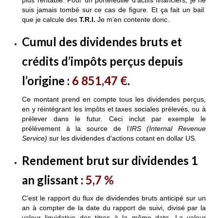
plus rentable. Pour un portefeuille d’actifs financiers, je ne
suis jamais tombé sur ce cas de figure. Et ça fait un bail
que je calcule des
T.R.I.
Je m’en contente donc.
Cumul des dividendes bruts et
crédits d’impôts perçus depuis
l’origine
:
6 851,47 €
.
Ce montant prend en compte tous les dividendes perçus,
en y réintégrant les impôts et taxes sociales prélevés, ou à
prélever dans le futur. Ceci inclut par exemple le
prélèvement à la source de l’
IRS (Internal Revenue
Service)
sur les dividendes d’actions cotant en dollar US.
Rendement brut sur dividendes 1
an glissant
:
5,7
%
C’est le rapport du flux de dividendes bruts anticipé sur un
an à compter de la date du rapport de suivi, divisé par la
valeur liquidative des titres à la même date. La valeur