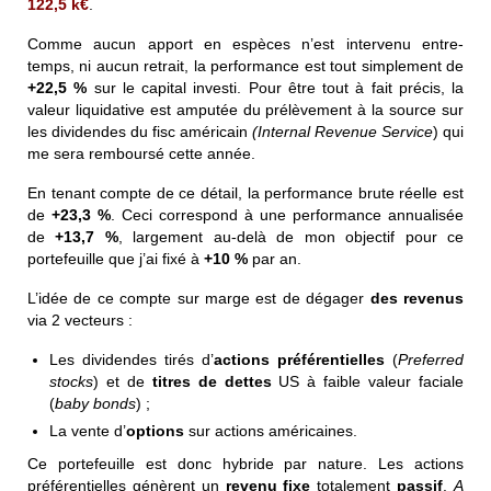
122,5 k
€
.
Comme aucun apport en espèces n’est intervenu entre-
temps, ni aucun retrait, la performance est tout simplement de
+22,5 %
sur le capital investi. Pour être tout à fait précis, la
valeur liquidative est amputée du prélèvement à la source sur
les dividendes du fisc américain
(Internal Revenue Service
) qui
me sera remboursé cette année.
En tenant compte de ce détail, la performance brute réelle est
de
+23,3 %
. Ceci correspond à une performance annualisée
de
+13,7 %
, largement au-delà de mon objectif pour ce
portefeuille que j’ai fixé à
+10 %
par an.
L’idée de ce compte sur marge est de dégager
des revenus
via 2 vecteurs :
Les dividendes tirés d’
actions préférentielles
(
Preferred
stocks
) et de
titres de dettes
US à faible valeur faciale
(
baby bonds
) ;
La vente d’
options
sur actions américaines.
Ce portefeuille est donc hybride par nature. Les actions
préférentielles génèrent un
revenu fixe
totalement
passif
.
A