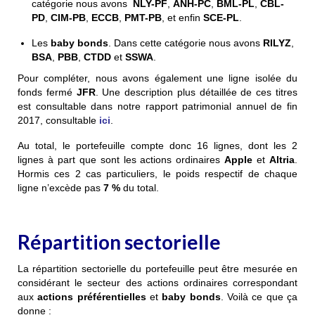
catégorie nous avons
NLY-PF
,
ANH-PC
,
BML-PL
,
CBL-
PD
,
CIM-PB
,
ECCB
,
PMT-PB
, et enfin
SCE-PL
.
Les
baby bonds
. Dans cette catégorie nous avons
RILYZ
,
BSA
,
PBB
,
CTDD
et
SSWA
.
Pour compléter, nous avons également une ligne isolée du
fonds fermé
JFR
. Une description plus détaillée de ces titres
est consultable dans notre rapport patrimonial annuel de fin
2017, consultable
ici
.
Au total, le portefeuille compte donc 16 lignes, dont les 2
lignes à part que sont les actions ordinaires
Apple
et
Altria
.
Hormis ces 2 cas particuliers, le poids respectif de chaque
ligne n’excède pas
7 %
du total.
Répartition sectorielle
La répartition sectorielle du portefeuille peut être mesurée en
considérant le secteur des actions ordinaires correspondant
aux
actions préférentielles
et
baby bonds
. Voilà ce que ça
donne :