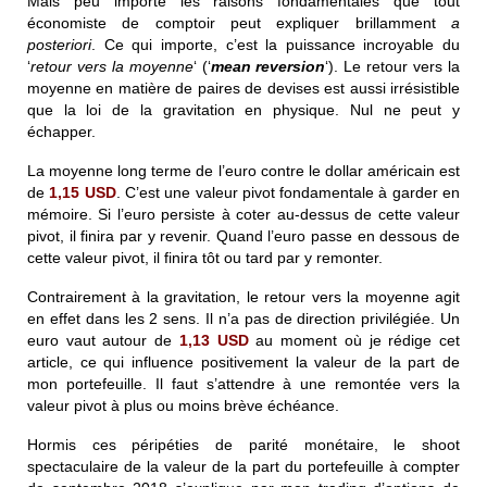
Mais peu importe les raisons fondamentales que tout
économiste de comptoir peut expliquer brillamment
a
posteriori
. Ce qui importe, c’est la puissance incroyable du
‘
retour vers la moyenne
‘ (‘
mean reversion
‘). Le retour vers la
moyenne en matière de paires de devises est aussi irrésistible
que la loi de la gravitation en physique. Nul ne peut y
échapper.
La moyenne long terme de l’euro contre le dollar américain est
de
1,15 USD
. C’est une valeur pivot fondamentale à garder en
mémoire. Si l’euro persiste à coter au-dessus de cette valeur
pivot, il finira par y revenir. Quand l’euro passe en dessous de
cette valeur pivot, il finira tôt ou tard par y remonter.
Contrairement à la gravitation, le retour vers la moyenne agit
en effet dans les 2 sens. Il n’a pas de direction privilégiée. Un
euro vaut autour de
1,13 USD
au moment où je rédige cet
article, ce qui influence positivement la valeur de la part de
mon portefeuille. Il faut s’attendre à une remontée vers la
valeur pivot à plus ou moins brève échéance.
Hormis ces péripéties de parité monétaire, le shoot
spectaculaire de la valeur de la part du portefeuille à compter