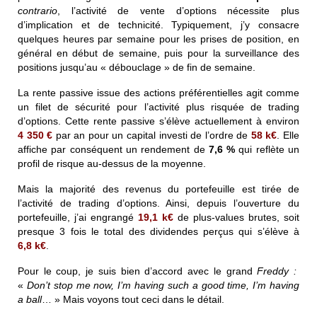
contrario
, l’activité de vente d’options nécessite plus
d’implication et de technicité. Typiquement, j’y consacre
quelques heures par semaine pour les prises de position, en
général en début de semaine, puis pour la surveillance des
positions jusqu’au « débouclage » de fin de semaine.
La rente passive issue des actions préférentielles agit comme
un filet de sécurité pour l’activité plus risquée de trading
d’options. Cette rente passive s’élève actuellement à environ
4 350
€
par an pour un capital investi de l’ordre de
58 k
€
. Elle
affiche par conséquent un rendement de
7,6 %
qui reflète un
profil de risque au-dessus de la moyenne.
Mais la majorité des revenus du portefeuille est tirée de
l’activité de trading d’options. Ainsi, depuis l’ouverture du
portefeuille, j’ai engrangé
19,1 k€
de plus-values brutes, soit
presque 3 fois le total des dividendes perçus qui s’élève à
6,8 k
€
.
Pour le coup, je suis bien d’accord avec le grand
Freddy :
«
Don’t stop me now, I’m having such a good time, I’m having
a ball
… »
Mais voyons tout ceci dans le détail.