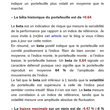
indique un portefeuille plus volatil en moyenne que le
marché.
– Le bêta historique du portefeuille est de
+0.64
.
Le
beta
est un indicateur de risque qui mesure la sensibilité
de la performance par rapport à un indice de référence. Je
vous invite à (re)lire
cet article
sur le blog si vous n’êtes
pas à jour sur cette notion.
En résumé, un
beta
positif indique que le portefeuille est
corrélé positivement à l’indice. Rien de bien sorcier : en
moyenne, si l’indice monte, le portefeuille monte ; si l’indice
baisse, le portefeuille baisse. Un
beta
de
0,64
signale un
caractère défensif puisque ceci signifie que le portefeuille
reproduit en moyenne
64 %
de l’amplitude des
mouvements de l’indice.
Le fait que le
beta
soit inférieur à 1 tandis que la
volatilité
du portefeuille est supérieure à celle de l’indice peut
sembler contre-intuitif. Mais il n’en est rien. Le
beta
mesure
une corrélation à un indice de référence, tandis que la
volatilité mesure une amplitude absolue de fluctuation.
– La
baisse maximale
sur un mois est de
-4,47 %
(
-6 %