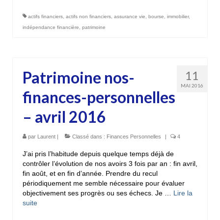
actifs financiers
,
actifs non financiers
,
assurance vie
,
bourse
,
immobilier
,
indépendance financière
,
patrimoine
Patrimoine nos-
11
MAI 2016
finances-personnelles
– avril 2016
par
Laurent
|
Classé dans :
Finances Personnelles
|
4
J’ai pris l’habitude depuis quelque temps déjà de
contrôler l’évolution de nos avoirs 3 fois par an : fin avril,
fin août, et en fin d’année. Prendre du recul
périodiquement me semble nécessaire pour évaluer
objectivement ses progrès ou ses échecs. Je …
Lire la
suite­­