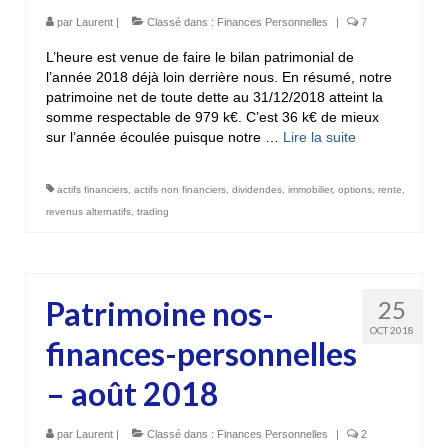
par
Laurent
|
Classé dans :
Finances Personnelles
|
7
L’heure est venue de faire le bilan patrimonial de
l’année 2018 déjà loin derrière nous. En résumé, notre
patrimoine net de toute dette au 31/12/2018 atteint la
somme respectable de 979 k€. C’est 36 k€ de mieux
sur l’année écoulée puisque notre …
Lire la suite­­
actifs financiers
,
actifs non financiers
,
dividendes
,
immobilier
,
options
,
rente
,
revenus alternatifs
,
trading
Patrimoine nos-
25
OCT 2018
finances-personnelles
– août 2018
par
Laurent
|
Classé dans :
Finances Personnelles
|
2