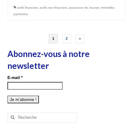
actifs financiers
,
actifs non financiers
,
assurance vie
,
bourse
,
immobilier
,
patrimoine
Pagination
1
2
»
des
Abonnez-vous à notre
publications
newsletter
E-mail
*
Rechercher
: