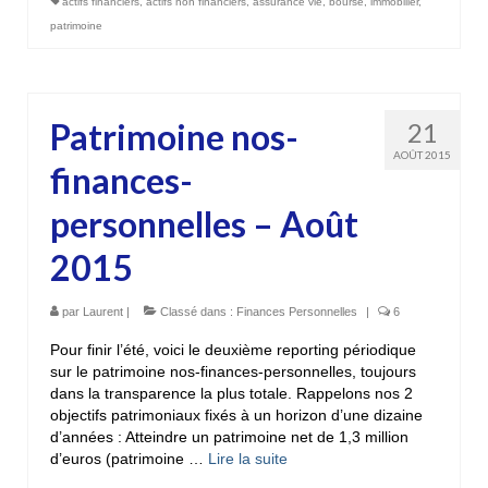
actifs financiers
,
actifs non financiers
,
assurance vie
,
bourse
,
immobilier
,
patrimoine
Patrimoine nos-
21
AOÛT 2015
finances-
personnelles – Août
2015
par
Laurent
|
Classé dans :
Finances Personnelles
|
6
Pour finir l’été, voici le deuxième reporting périodique
sur le patrimoine nos-finances-personnelles, toujours
dans la transparence la plus totale. Rappelons nos 2
objectifs patrimoniaux fixés à un horizon d’une dizaine
d’années : Atteindre un patrimoine net de 1,3 million
d’euros (patrimoine …
Lire la suite­­