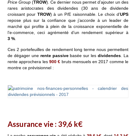
Price Group
(
TROW
). Ce dernier nous permet d’ajouter un des
rares aristocrates des dividendes (30 ans de dividende
croissant pour
TROW
) à un P/E raisonnable. Le choix d’
UPS
repose plus sur la confiance que j’accorde à un leader de
marché qui profite à plein de la croissance exponentielle de
l’e-commerce, ceci agrémenté d’un rendement supérieur à
3 %
.
Ces 2 portefeuilles de rendement long terme nous permettent
de dégager une
rente passive
basée sur les
dividendes
. La
rente approchera les
900
€
bruts mensuels en 2017 comme le
montre ce prévisionnel :
Assurance vie :
39,6
k€
La poche
assurance vie
a été réduite à
39,6
k€
, dont
14,2
k€