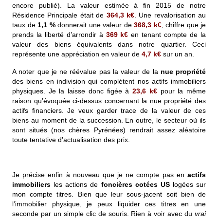
encore publié).
La valeur estimée à fin 2015 de notre
Résidence Principale était de
364,3 k€
. Une revalorisation au
taux de
1,1 %
donnerait une valeur de
368,3 k€
, chiffre que je
prends la liberté d’arrondir à
369 k€
en tenant compte de la
valeur des biens équivalents dans notre quartier. Ceci
représente une appréciation en valeur de
4,7 k€
sur un an.
A noter que je ne réévalue pas la valeur de la
nue propriété
des biens en indivision qui complètent nos actifs immobiliers
physiques. Je la laisse donc figée à
23,6 k€
pour la même
raison qu’évoquée ci-dessus concernant la nue propriété des
actifs financiers. Je veux garder trace de la valeur de ces
biens au moment de la succession. En outre, le secteur où ils
sont situés (nos chères Pyrénées) rendrait assez aléatoire
toute tentative d’actualisation des prix.
Je précise enfin à nouveau que je ne compte pas en
actifs
immobiliers
les actions de
foncières cotées US
logées sur
mon compte titres. Bien que leur sous-jacent soit bien de
l’immobilier physique, je peux liquider ces titres en une
seconde par un simple clic de souris. Rien à voir avec du
vrai