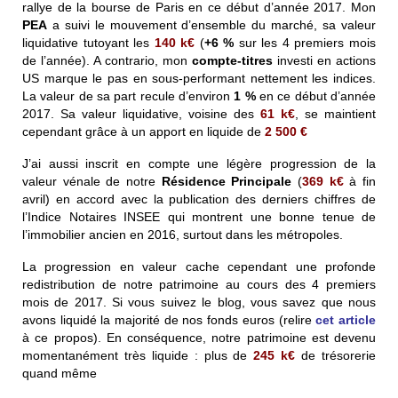
rallye de la bourse de Paris en ce début d’année 2017. Mon
PEA
a suivi le mouvement d’ensemble du marché, sa valeur
liquidative tutoyant les
140 k€
(
+6 %
sur les 4 premiers mois
de l’année). A contrario, mon
compte-titres
investi en actions
US marque le pas en sous-performant nettement les indices.
La valeur de sa part recule d’environ
1 %
en ce début d’année
2017. Sa valeur liquidative, voisine des
61 k€
, se maintient
cependant grâce à un apport en liquide de
2 500 €
J’ai aussi inscrit en compte une légère progression de la
valeur vénale de notre
Résidence Principale
(
369 k€
à fin
avril) en accord avec la publication des derniers chiffres de
l’Indice Notaires INSEE qui montrent une bonne tenue de
l’immobilier ancien en 2016, surtout dans les métropoles.
La progression en valeur cache cependant une profonde
redistribution de notre patrimoine au cours des 4 premiers
mois de 2017. Si vous suivez le blog, vous savez que nous
avons liquidé la majorité de nos fonds euros (relire
cet article
à ce propos). En conséquence, notre patrimoine est devenu
momentanément très liquide : plus de
245 k€
de trésorerie
quand même