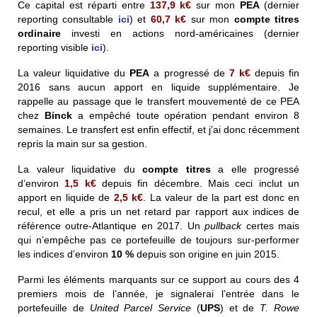
Ce capital est réparti entre
137,9
k€
sur mon
PEA
(dernier
reporting consultable
ici
) et
60,7
k€
sur mon
compte titres
ordinaire
investi en actions nord-américaines (dernier
reporting visible
ici
).
La valeur liquidative du
PEA
a progressé de
7
k€
depuis fin
2016 sans aucun apport en liquide supplémentaire. Je
rappelle au passage que le transfert mouvementé de ce PEA
chez
Binck
a empêché toute opération pendant environ 8
semaines. Le transfert est enfin effectif, et j’ai donc récemment
repris la main sur sa gestion.
La valeur liquidative du
compte titres
a elle progressé
d’environ
1,5
k€
depuis fin décembre. Mais ceci inclut un
apport en liquide de
2,5
k€
. La valeur de la part est donc en
recul, et elle a pris un net retard par rapport aux indices de
référence outre-Atlantique en 2017. Un
pullback
certes mais
qui n’empêche pas ce portefeuille de toujours sur-performer
les indices d’environ
10 %
depuis son origine en juin 2015.
Parmi les éléments marquants sur ce support au cours des 4
premiers mois de l’année, je signalerai l’entrée dans le
portefeuille de
United Parcel Service
(
UPS
) et de
T. Rowe