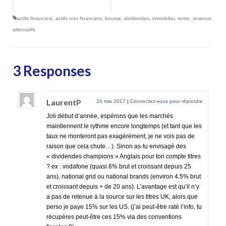
actifs financiers
,
actifs non financiers
,
bourse
,
dividendes
,
immobilier
,
rente
,
revenus
alternatifs
3 Responses
LaurentP
24 mai 2017
|
Connectez-vous pour répondre
Joli début d’année, espérons que les marchés
maintiennent le rythme encore longtemps (et tant que les
taux ne monteront pas exagérément, je ne vois pas de
raison que cela chute…). Sinon as-tu envisagé des
« dividendes champions » Anglais pour ton compte titres
? ex : vodafone (quasi 6% brut et croissant depuis 25
ans), national grid ou national brands (environ 4.5% brut
et croissant depuis + de 20 ans). L’avantage est qu’il n’y
a pas de retenue à la source sur les titres UK, alors que
perso je paye 15% sur les US. (j’ai peut-être raté l’info, tu
récupères peut-être ces 15% via des conventions