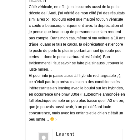
fiscales ?)
Côté véhicule, en effet je suis surpris aussi de la petite
décote de l’Audi, j’ai vérifié de mon côté j’ai des résultats
similaires ;-). Toujours est-il que malgré tout un véhicule
« coûte » beaucoup uniquement avec la dépréciation et
je pense que beaucoup de personnes ne s’en rendent
pas compte. Dans mon cas, même si ma voiture a 10 ans
d’âge, quand je fais le calcul, la dépréciation est encore
le poste de perte le plus important annuel (je roule peu
certes… donc le poste carburant est faible). Bon
évidemment il faut savoir se faire plaisir aussi, trouver le
juste milieu…
Et pour info je passe aussi à l’hybride rechargeable ;-),
ce n’était pas trop prévu mais on a des conditions très
intéressantes en leasing avec le boulot sur les hybrides,
en occurrence une bmw 330e (l’autonomie annoncée en
full électrique semble un peu plus basse que l’A3 e-tron,
que je pouvais aussi avoir, à un prix défiant toute
concurrence, mais avec les enfants et le chien c’était un
peu limite…
)
Laurent