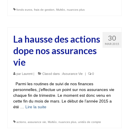
fonds euros
,
frais de gestion
,
Multéo
,
nuances plus
La hausse des actions
30
MAR 2015
dope nos assurances
vie
par
Laurent
|
Classé dans :
Assurance Vie
|
0
Parmi les routines de suivi de nos finances
personnelles, j’effectue un point sur nos assurances vie
chaque fin de trimestre. Le moment est donc venu en
cette fin du mois de mars. Le début de l’année 2015 a
été …
Lire la suite­­
actions
,
assurance vie
,
Multéo
,
nuances plus
,
unités de compte