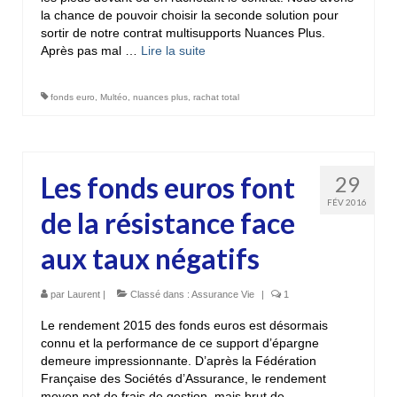
la chance de pouvoir choisir la seconde solution pour
sortir de notre contrat multisupports Nuances Plus.
Après pas mal …
Lire la suite­­
fonds euro
,
Multéo
,
nuances plus
,
rachat total
Les fonds euros font
29
FÉV 2016
de la résistance face
aux taux négatifs
par
Laurent
|
Classé dans :
Assurance Vie
|
1
Le rendement 2015 des fonds euros est désormais
connu et la performance de ce support d’épargne
demeure impressionnante. D’après la Fédération
Française des Sociétés d’Assurance, le rendement
moyen net de frais de gestion, mais brut de