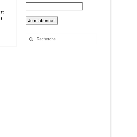
st
ts
Rechercher
: