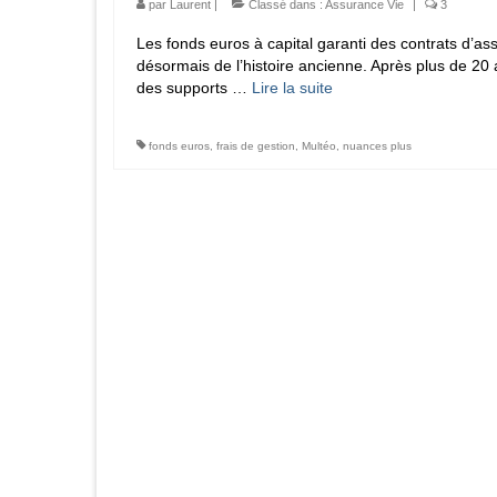
par
Laurent
|
Classé dans :
Assurance Vie
|
3
Les fonds euros à capital garanti des contrats d’as
désormais de l’histoire ancienne. Après plus de 20
des supports …
Lire la suite­­
fonds euros
,
frais de gestion
,
Multéo
,
nuances plus