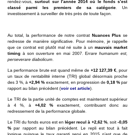
rendez-vous,
surtout sur l’année 2014 où le fonds s’est
classé parmi les premiers de sa catégorie
. Un
investissement à surveiller de très près de toute façon.
Au total, la performance de notre contrat
Nuances Plus
se
redresse de manière significative. Pour mémoire, je rappelle
que ce contrat est plutôt mal né suite à un
mauvais market
timing
à son ouverture en mai 2007. E
rrare humanum est,
perseverare diabolicum
.
La performance brute est quand même de
+12 127,39 €
, pour
un taux de rentabilité interne (TRI) global désormais proche
des 3 %, à
+2,94 %
exactement, en progression de
0,18 %
par
rapport au bilan précédent (
voir cet article
).
Le TRI de la partie unité de comptes est maintenant supérieur
à 4 %, à
+4,02 %
exactement, contribuant donc au
redressement de la performance globale.
Le TRI du fonds euros est en
léger recul à
+2,62 %
, soit
-0,05
%
par rapport au bilan précédent. Le repli est tout à fait
logique puisque le taux garanti servi en 2015 n’est que de