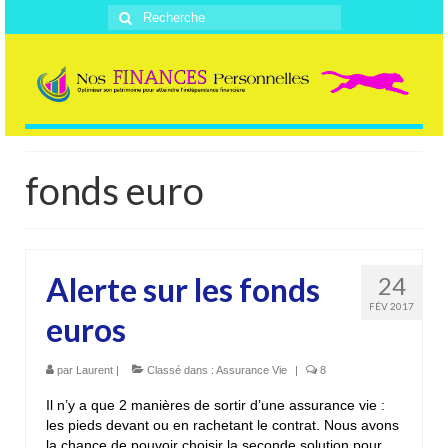
Rechercher
:
fonds euro
Alerte sur les fonds
24
FÉV 2017
euros
par
Laurent
|
Classé dans :
Assurance Vie
|
8
Il n’y a que 2 manières de sortir d’une assurance vie :
les pieds devant ou en rachetant le contrat. Nous avons
la chance de pouvoir choisir la seconde solution pour