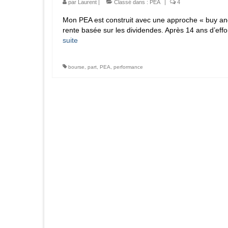
par
Laurent
|
Classé dans :
PEA
|
4
Mon PEA est construit avec une approche « buy and
rente basée sur les dividendes. Après 14 ans d’eff
suite­­
bourse
,
part
,
PEA
,
performance