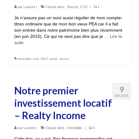
par
Laurent
|
Classé dans :
Bourse
,
CTO
|
1
Je n’assure pas un suivi aussi régulier de mon compte-
titres ordinaire que de mon bon vieux PEA car il a fait
son entrée dans notre patrimoine bien plus récemment
(en juin 2015). Ce qui ne veut pas dire que je …
Lire la
suite­­
immobilier coté
,
REIT
,
santé
,
ventas
Notre premier
9
OCT 2015
investissement locatif
– Realty Income
par
Laurent
|
Classé dans :
Immobilier
|
4
Cette fois, ça y est. Nos finances personnelles ont