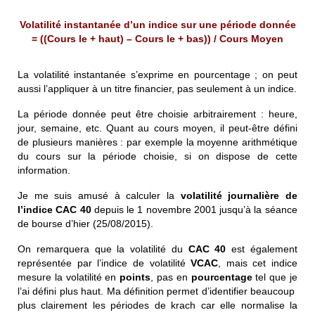
Volatilité instantanée d’un indice sur une période donnée
= ((Cours le + haut) – Cours le + bas)) / Cours Moyen
La volatilité instantanée s’exprime en pourcentage ; on peut
aussi l’appliquer à un titre financier, pas seulement à un indice.
La période donnée peut être choisie arbitrairement : heure,
jour, semaine, etc. Quant au cours moyen, il peut-être défini
de plusieurs manières : par exemple la moyenne arithmétique
du cours sur la période choisie, si on dispose de cette
information.
Je me suis amusé à calculer la
volatilité journalière
de
l’
indice CAC 40
depuis le 1 novembre 2001 jusqu’à la séance
de bourse d’hier (25/08/2015).
On remarquera que la volatilité du
CAC 40
est également
représentée par l’indice de volatilité
VCAC
, mais cet indice
mesure la volatilité en
points
, pas en
pourcentage
tel que je
l’ai défini plus haut. Ma définition permet d’identifier beaucoup
plus clairement les périodes de krach car elle normalise la