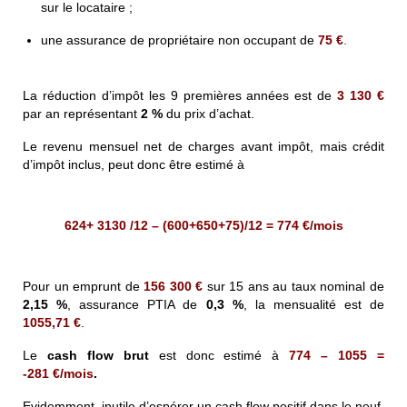
sur le locataire ;
une assurance de propriétaire non occupant de
75 €
.
La réduction d’impôt les 9 premières années est de
3 130 €
par an représentant
2 %
du prix d’achat.
Le revenu mensuel net de charges avant impôt, mais crédit
d’impôt inclus, peut donc être estimé à
624+ 3130 /12 – (600+650+75)/12 =
774 €/mois
Pour un emprunt de
156 300 €
sur 15 ans au taux nominal de
2,15 %
, assurance PTIA de
0,3 %
, la mensualité est de
1055,71 €
.
Le
cash flow brut
est donc estimé à
774 – 1055 =
-281 €/mois
.
Evidemment, inutile d’espérer un cash flow positif dans le neuf.