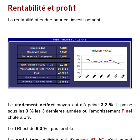
Rentabilité et profit
La rentabilité attendue pour cet investissement :
Le
rendement net/net
moyen est d’à peine
3,2 %
. Il passe
sous les
3 %
les 3 dernières années où l’amortissement
Pinel
chute à
1 %
.
Le TRI est de
6,3 %
: pas terrible.
Le
profit total
anticipé est d’environ
47 k€
, c’est quand