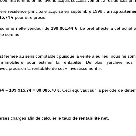
008, ma femme et moi avons acquis successivement 2 résidences prin
ière résidence principale acquise en septembre 1998 :
un
apparteme
15,74 €
pour être précis.
a somme nette vendeur de
190 001,44
€
. Le prêt affecté à cet achat 
ette somme.
 est fermée au sens comptable : puisque la vente a eu lieu, nous ne s
 immobilière pour estimer la rentabilité. De plus, j’archive nos
vec précision la rentabilité de cet « investissement ».
44 – 109 915,74 =
80 085,70 €
. Ceci équivaut sur la période de déten
verses charges afin de calculer le
taux de rentabilité net.