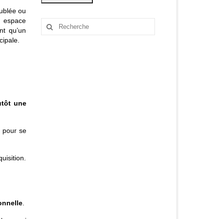
eublée ou
n espace
Rechercher
nt qu’un
:
cipale.
utôt une
l pour se
uisition.
onnelle
.