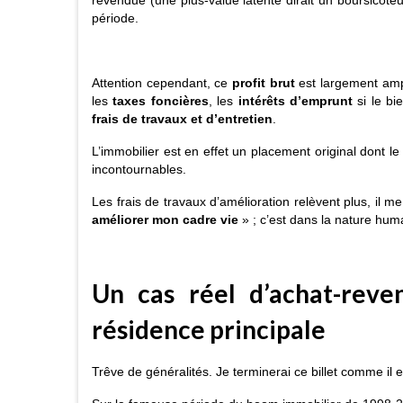
revendue (une plus-value latente dirait un boursicote
période.
Attention cependant, ce
profit brut
est largement ampu
les
taxes foncières
, les
intérêts d’emprunt
si le bi
frais de travaux et d’entretien
.
L’immobilier est en effet un placement original dont l
incontournables.
Les frais de travaux d’amélioration relèvent plus, il m
améliorer mon cadre vie
» ; c’est dans la nature hum
Un cas réel d’achat-reve
résidence principale
Trêve de généralités. Je terminerai ce billet comme il 