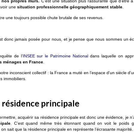
 nos propres murs.
C’est une situation plus rassurante que d’être à
avoir une
s
ituation professionnelle géographiquement stable
.
tre une toujours possible chute brutale de ses revenus.
s’est donc jamais posée pour nous, et je pense que nous sommes un éc
nquête de l’
INSEE sur le Patrimoine National
dans laquelle on app
des ménages en France
.
notre inconscient collectif : la France a muté en l’espace d’un siècle d’
es immobiliers.
a résidence principale
rmettre, acquérir sa résidence principale est donc une évidence, je n’
ipale
. C’est quand même très étonnant quand on voit le poids g
on sait que la résidence principale en représente l’écrasante majorité.