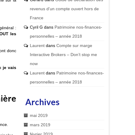
é sur la
revenus d’un compte ouvert hors de
France
Cyril G
dans
Patrimoine nos-finances-
général :
OUT les
personnelles – année 2018
Laurent
dans
Compte sur marge
sont donc
Interactive Brokers – Don’t stop me
now
 je vais
Laurent
dans
Patrimoine nos-finances-
personnelles – année 2018
ière
Archives
mai 2019
ence.
mars 2019
février 2019