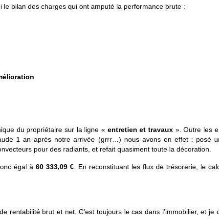
i le bilan des charges qui ont amputé la performance brute :
mélioration
ue du propriétaire sur la ligne «
entretien et travaux
». Outre les e
haude 1 an après notre arrivée (grrr…) nous avons en effet : posé u
nvecteurs pour des radiants, et refait quasiment toute la décoration.
donc égal à
60 333,09 €
. En reconstituant les flux de trésorerie, le cal
e rentabilité brut et net. C’est toujours le cas dans l’immobilier, et je 