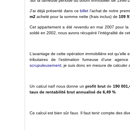
Sur la fameuse période du boom immobilier de 1998-2
J’ai déjà présenté dans ce
billet
l’achat de notre prem
m2
acheté pour la somme nette (frais inclus) de
109 9
Cet appartement a été revendu en mai 2007 pour l
soldé en 2002, nous avons récupéré l’intégralité de c
L’avantage de cette opération immobilière est qu’elle
tributaires de l’estimation fumeuse d’une agence
scrupuleusement
, je suis donc en mesure de calculer a
Un calcul naïf nous donne un
profit brut
de
190 001,
t
aux de rentabilité brut annualisé
de 6,49 %
.
Ce calcul est bien sûr faux. Il faut tenir compte des di