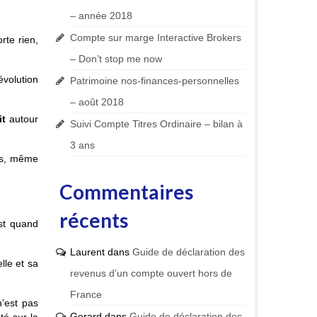
– année 2018
Compte sur marge Interactive Brokers
rte rien,
– Don’t stop me now
évolution
Patrimoine nos-finances-personnelles
– août 2018
it
autour
Suivi Compte Titres Ordinaire – bilan à
3 ans
les, même
Commentaires
récents
est quand
Laurent
dans
Guide de déclaration des
lle et sa
revenus d’un compte ouvert hors de
France
n’est pas
Gerard
dans
Guide de déclaration des