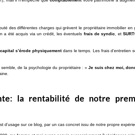
ur), mail il n’empêche que
comptablement
votre patrimoine a augment
té des différentes charges qui grèvent le propriétaire immobilier en 
en a été acquis via un crédit, les éventuels
frais de syndic
, et
SURT
e
capital s’érode
physiquement
dans le temps. Les frais d’entretien 
e semble, de la psychologie du propriétaire : «
J
e suis chez moi, donc
aine.
nte: la rentabilité de notre prem
est d’usage sur ce blog, par un cas concret issu de notre propre expéri