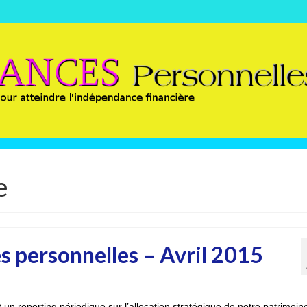
e
s personnelles – Avril 2015
 un reporting périodique sur l’allocation stratégique de notre patrimoin