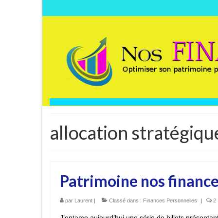
allocation stratégiqu
Patrimoine nos finance
par
Laurent
|
Classé dans :
Finances Personnelles
|
2
J’entame aujourd’hui une série de billets présentant