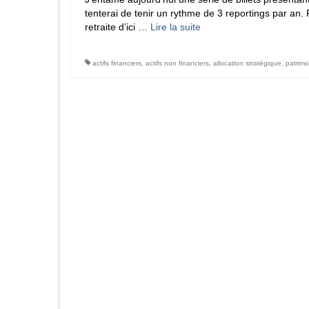
tenterai de tenir un rythme de 3 reportings par an. 
retraite d’ici …
Lire la suite­­
actifs financiers
,
actifs non financiers
,
allocation stratégique
,
patrimo