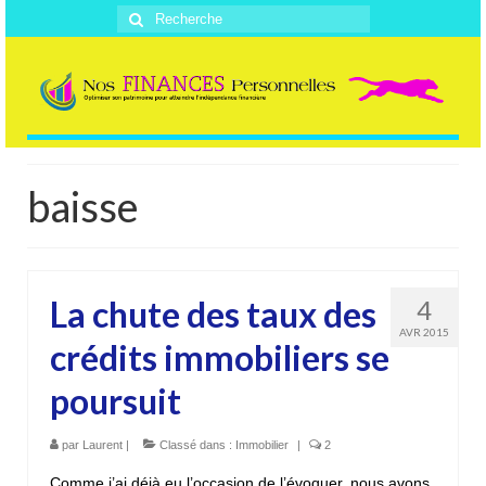
Rechercher
:
baisse
La chute des taux des
4
AVR 2015
crédits immobiliers se
poursuit
par
Laurent
|
Classé dans :
Immobilier
|
2
Comme j’ai déjà eu l’occasion de l’évoquer, nous avons