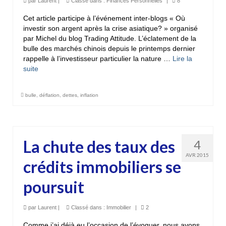
par
Laurent
|
Classé dans :
Finances Personnelles
|
8
Cet article participe à l’événement inter-blogs « Où
investir son argent après la crise asiatique? » organisé
par Michel du blog Trading Attitude. L’éclatement de la
bulle des marchés chinois depuis le printemps dernier
rappelle à l’investisseur particulier la nature …
Lire la
suite­­
bulle
,
déflation
,
dettes
,
inflation
La chute des taux des
4
AVR 2015
crédits immobiliers se
poursuit
par
Laurent
|
Classé dans :
Immobilier
|
2
Comme j’ai déjà eu l’occasion de l’évoquer, nous avons