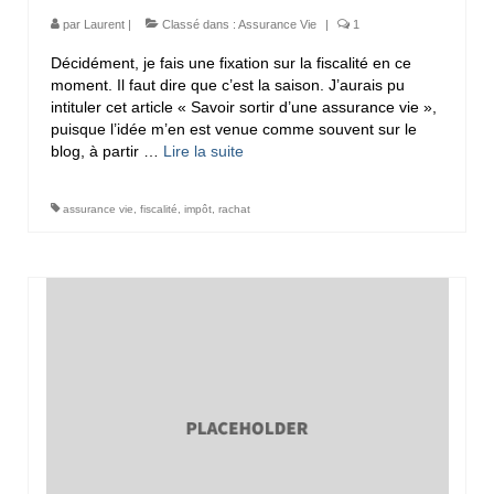
par
Laurent
|
Classé dans :
Assurance Vie
|
1
Décidément, je fais une fixation sur la fiscalité en ce
moment. Il faut dire que c’est la saison. J’aurais pu
intituler cet article « Savoir sortir d’une assurance vie »,
puisque l’idée m’en est venue comme souvent sur le
blog, à partir …
Lire la suite­­
assurance vie
,
fiscalité
,
impôt
,
rachat