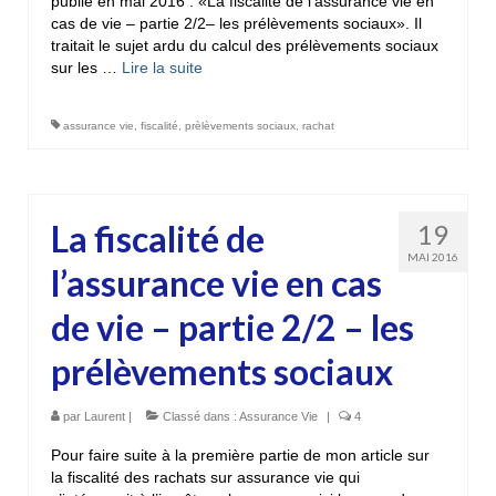
publié en mai 2016 : «La fiscalité de l’assurance vie en
cas de vie – partie 2/2– les prélèvements sociaux». Il
traitait le sujet ardu du calcul des prélèvements sociaux
sur les …
Lire la suite­­
assurance vie
,
fiscalité
,
prèlèvements sociaux
,
rachat
La fiscalité de
19
MAI 2016
l’assurance vie en cas
de vie – partie 2/2 – les
prélèvements sociaux
par
Laurent
|
Classé dans :
Assurance Vie
|
4
Pour faire suite à la première partie de mon article sur
la fiscalité des rachats sur assurance vie qui