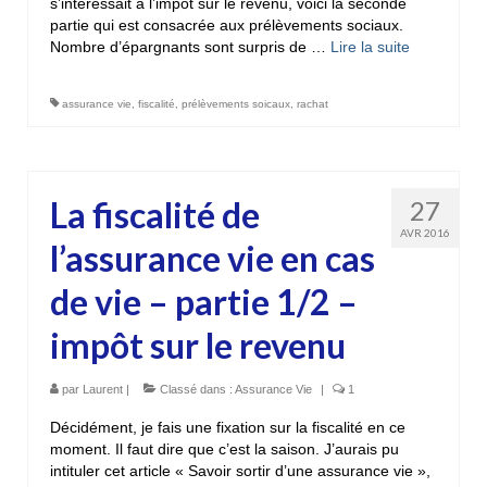
s’intéressait à l’impôt sur le revenu, voici la seconde
partie qui est consacrée aux prélèvements sociaux.
Nombre d’épargnants sont surpris de …
Lire la suite­­
assurance vie
,
fiscalité
,
prélèvements soicaux
,
rachat
La fiscalité de
27
AVR 2016
l’assurance vie en cas
de vie – partie 1/2 –
impôt sur le revenu
par
Laurent
|
Classé dans :
Assurance Vie
|
1
Décidément, je fais une fixation sur la fiscalité en ce
moment. Il faut dire que c’est la saison. J’aurais pu
intituler cet article « Savoir sortir d’une assurance vie »,