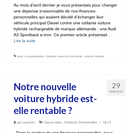
Au mois d’avril dernier je vous présentais pour changer
une dépense irraisonnable de nos-finances-
personnelles qui avaient décidé d’échanger leur
véhicule principal Diesel contre une rutilante voiture
hybride rechargeable de marque allemande : une Audi
A3 Sportback e-tron. Ce premier article présentait …
Lire la suite­­
audi
,
consommation
,
hybride essence électricité
,
voiture hybride
Notre nouvelle
29
AVR 2015
voiture hybride est-
elle rentable ?
par
Laurent
|
Classé dans :
Finances Personnelles
|
13
Dans la gestion de nos finances personnelles, nous