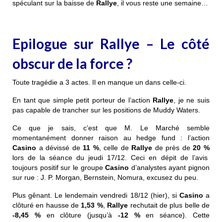
spéculant sur la baisse de
Rallye
, il vous reste une semaine…
Epilogue sur Rallye – Le côté
obscur de la force ?
Toute tragédie a 3 actes. Il en manque un dans celle-ci.
En tant que simple petit porteur de l’action
Rallye
, je ne suis
pas capable de trancher sur les positions de Muddy Waters.
Ce que je sais, c’est que M. Le Marché semble
momentanément donner raison au hedge fund : l’action
Casino
a dévissé de
11 %
, celle de
Rallye
de près de
20 %
lors de la séance du jeudi 17/12. Ceci en dépit de l’avis
toujours positif sur le groupe
Casino
d’analystes ayant pignon
sur rue : J. P. Morgan, Bernstein, Nomura, excusez du peu.
Plus gênant. Le lendemain vendredi 18/12 (hier), si
Casino
a
clôturé en hausse de
1,53 %
,
Rallye
rechutait de plus belle de
-8,45 %
en clôture (jusqu’à
-12 %
en séance). Cette