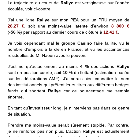
La trajectoire du cours de
Rallye
est vertigineuse sur l’année
écoulée, voir ci-contre.
J’ai une ligne
Rallye
sur mon PEA pour un PRU moyen de
28,27 €
, soit une moins-value latente d’environ
8 800 €
(
-56 %
) par rapport au dernier cours de clôture à
12,41 €
.
Je vois cependant mal le groupe
Casino
faire faillite, vu le
nombre d’emplois à la clé en France, et vu les accointances
résiduelles de M. Naouri avec le pouvoir.
J’estime qu’actuellement au moins
4 %
des actions
Rallye
sont en position courte, soit
10 %
du flottant (estimation basée
sur les déclarations AMF). J’aimerais bien connaître le nom
des institutionnels qui prêtent leurs titres aux différents hedges
funds qui shortent
Rallye
car ce pourcentage me semble
énorme.
En tant qu’investisseur long, je n’interviens pas dans ce genre
de situation.
Prendre ma moins-value serait sûrement stupide.
Par contre,
je ne renforce pas non plus. L’action
Rallye
est actuellement