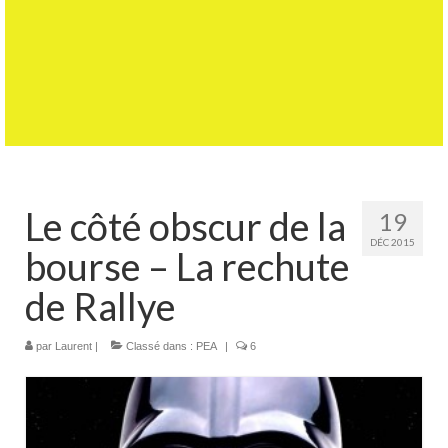
Le côté obscur de la
19
DÉC 2015
bourse – La rechute
de Rallye
par
Laurent
|
Classé dans :
PEA
|
6