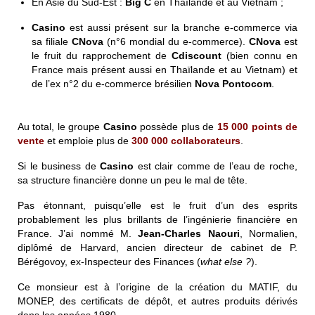
En Asie du Sud-Est :
Big C
en Thaïlande et au Vietnam ;
Casino
est aussi présent sur la branche e-commerce via
sa filiale
CNova
(n°6 mondial du e-commerce).
CNova
est
le fruit du rapprochement de
Cdiscount
(bien connu en
France mais présent aussi en Thaïlande et au Vietnam) et
de l’ex n°2 du e-commerce brésilien
Nova Pontocom
.
Au total, le groupe
Casino
possède plus de
15 000 points de
vente
et emploie plus de
300 000 collaborateurs
.
Si le business de
Casino
est clair comme de l’eau de roche,
sa structure financière donne un peu le mal de tête.
Pas étonnant, puisqu’elle est le fruit d’un des esprits
probablement les plus brillants de l’ingénierie financière en
France. J’ai nommé M.
Jean-Charles Naouri
, Normalien,
diplômé de Harvard, ancien directeur de cabinet de P.
Bérégovoy, ex-Inspecteur des Finances (
what else ?
).
Ce monsieur est
à l’origine de la création du MATIF, du
MONEP, des certificats de dépôt, et autres produits dérivés
dans les années 1980.