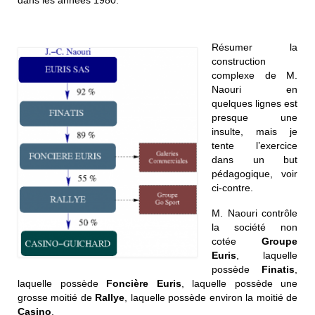
Résumer la
construction
complexe de M.
Naouri en
quelques lignes est
presque une
insulte, mais je
tente l’exercice
dans un but
pédagogique, voir
ci-contre.
M. Naouri contrôle
la société non
cotée
Groupe
Euris
, laquelle
possède
Finatis
,
laquelle possède
Foncière Euris
, laquelle possède une
grosse moitié de
Rallye
, laquelle possède environ la moitié de
Casino
.