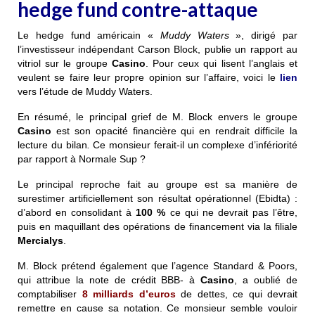
hedge fund contre-attaque
Le hedge fund américain «
Muddy Waters
», dirigé par
l’investisseur indépendant Carson Block, publie un rapport au
vitriol sur le groupe
Casino
. Pour ceux qui lisent l’anglais et
veulent se faire leur propre opinion sur l’affaire, voici le
lien
vers l’étude de Muddy Waters.
En résumé, le principal grief de M. Block envers le groupe
Casino
est son opacité financière qui en rendrait difficile la
lecture du bilan
.
Ce monsieur
ferait-il un complexe d’infériorité
par rapport à Normale Sup ?
Le principal reproche fait au groupe est sa manière de
surestimer artificiellement son résultat opérationnel (Ebidta) :
d’abord en consolidant à
100 %
ce qui ne devrait pas l’être,
puis en maquillant des opérations de financement via la filiale
Mercialys
.
M. Block prétend également que l’agence Standard & Poors,
qui attribue la note de crédit BBB- à
Casino
, a oublié de
comptabiliser
8 milliards d’euros
de dettes, ce qui devrait
remettre en cause sa notation. Ce monsieur semble vouloir