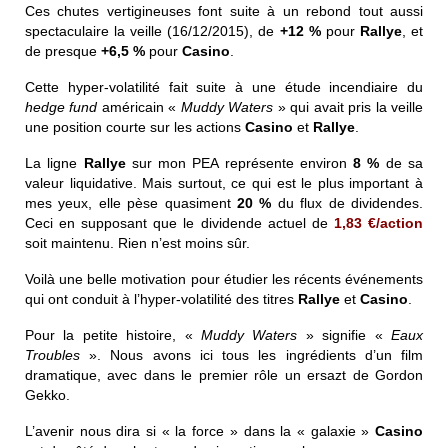
Ces chutes vertigineuses font suite à un rebond tout aussi
spectaculaire la veille (16/12/2015), de
+12 %
pour
Rallye
, et
de presque
+6,5 %
pour
Casino
.
Cette hyper-volatilité fait suite à une étude incendiaire du
hedge fund
américain «
Muddy Waters
» qui avait pris la veille
une position courte sur les actions
Casino
et
Rallye
.
La ligne
Rallye
sur mon
PEA
représente environ
8 %
de sa
valeur liquidative. Mais surtout, ce qui est le plus important à
mes yeux, elle pèse quasiment
20 %
du flux de dividendes.
Ceci en supposant que le dividende actuel de
1,83 €/action
soit maintenu. Rien n’est moins sûr.
Voilà une belle motivation pour étudier les récents événements
qui ont conduit à l’hyper-volatilité des titres
Rallye
et
Casino
.
Pour la petite histoire, «
Muddy Waters
» signifie «
Eaux
Troubles
». Nous avons ici tous les ingrédients d’un film
dramatique, avec dans le premier rôle un ersazt de Gordon
Gekko.
L’avenir nous dira si « la force » dans la « galaxie »
Casino