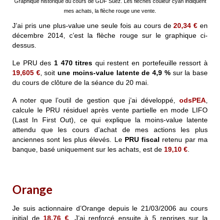
Graphique historique du cours de GDF Suez. Les flèches couleur cyan indiquent
mes achats, la flèche rouge une vente.
J’ai pris une plus-value une seule fois au cours de
20,34 €
en
décembre 2014, c’est la flèche rouge sur le graphique ci-
dessus.
Le PRU des
1 470 titres
qui restent en portefeuille ressort à
19,605 €
, soit
une moins-value latente de
4,9 %
sur la base
du cours de clôture de la séance du 20 mai.
A noter que l’outil de gestion que j’ai développé,
odsPEA
,
calcule le PRU résiduel après vente partielle en mode LIFO
(Last In First Out), ce qui explique la moins-value latente
attendu que les cours d’achat de mes actions les plus
anciennes sont les plus élevés. Le
PRU fiscal
retenu par ma
banque, basé uniquement sur les achats, est de
19,10 €
.
Orange
Je suis actionnaire d’
Orange
depuis le 21/03/2006 au cours
initial de
18,76 €
. J’ai renforcé ensuite à 5 reprises sur la