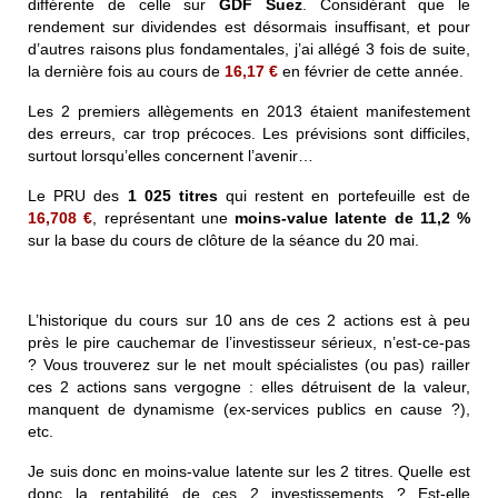
différente de celle sur
GDF Suez
. Considérant que le
rendement sur dividendes est désormais insuffisant, et pour
d’autres raisons plus fondamentales, j’ai allégé 3 fois de suite,
la dernière fois au cours de
16,17 €
en février de cette année.
Les 2 premiers allègements en 2013 étaient manifestement
des erreurs, car trop précoces. Les prévisions sont difficiles,
surtout lorsqu’elles concernent l’avenir…
Le PRU des
1 025 titres
qui restent en portefeuille est de
16,708 €
, représentant une
moins-value latente de
11,2 %
sur la base du cours de clôture de la séance du 20 mai.
L’historique du cours sur 10 ans de ces 2 actions est à peu
près le pire cauchemar de l’investisseur sérieux, n’est-ce-pas
? Vous trouverez sur le net moult spécialistes (ou pas) railler
ces 2 actions sans vergogne : elles détruisent de la valeur,
manquent de dynamisme (ex-services publics en cause ?),
etc.
Je suis donc en moins-value latente sur les 2 titres. Quelle est
donc la rentabilité de ces 2 investissements ? Est-elle