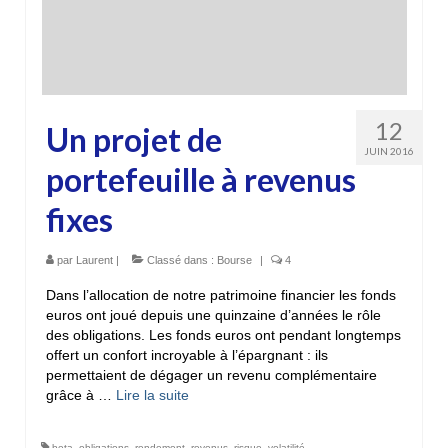
12
Un projet de
JUIN 2016
portefeuille à revenus
fixes
par
Laurent
|
Classé dans :
Bourse
|
4
Dans l’allocation de notre patrimoine financier les fonds
euros ont joué depuis une quinzaine d’années le rôle
des obligations. Les fonds euros ont pendant longtemps
offert un confort incroyable à l’épargnant : ils
permettaient de dégager un revenu complémentaire
grâce à …
Lire la suite­­
beta
,
obligations
,
rendement
,
revenus
,
risque
,
volatilité