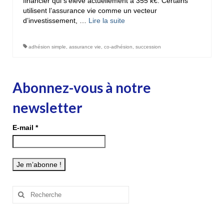
financier qui s’élève actuellement à 355 k€. Certains
utilisent l’assurance vie comme un vecteur
d’investissement, …
Lire la suite­­
adhésion simple
,
assurance vie
,
co-adhésion
,
succession
Abonnez-vous à notre
newsletter
E-mail
*
Rechercher
: