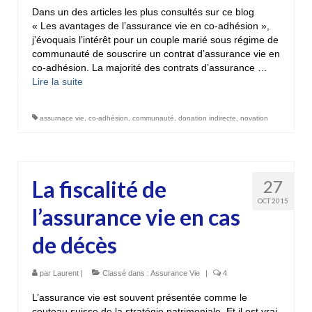
Dans un des articles les plus consultés sur ce blog
« Les avantages de l’assurance vie en co-adhésion »,
j’évoquais l’intérêt pour un couple marié sous régime de
communauté de souscrire un contrat d’assurance vie en
co-adhésion. La majorité des contrats d’assurance …
Lire la suite­­
assurnace vie
,
co-adhésion
,
communauté
,
donation indirecte
,
novation
La fiscalité de
27
OCT 2015
l’assurance vie en cas
de décès
par
Laurent
|
Classé dans :
Assurance Vie
|
4
L’assurance vie est souvent présentée comme le
couteau suisse de la stratégie patrimoniale. Et il est vrai