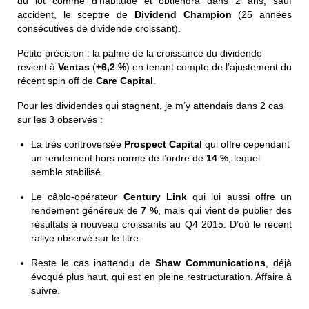
du lot comme d’habitude et obtiendra dans 2 ans, sauf
accident, le sceptre de
Dividend Champion
(25 années
consécutives de dividende croissant).
Petite précision : la palme de la croissance du dividende
revient à
Ventas
(
+6,2 %
) en tenant compte de l’ajustement du
récent spin off de
Care Capital
.
Pour les dividendes qui stagnent, je m’y attendais dans 2 cas
sur les 3 observés :
La très controversée
Prospect Capital
qui offre cependant
un rendement hors norme de l’ordre de
14 %
, lequel
semble stabilisé.
Le câblo-opérateur
Century Link
qui lui aussi offre un
rendement généreux de
7 %
, mais qui vient de publier des
résultats à nouveau croissants au Q4 2015. D’où le récent
rallye observé sur le titre.
Reste le cas inattendu de
Shaw Communications
, déjà
évoqué plus haut, qui est en pleine restructuration. Affaire à
suivre.