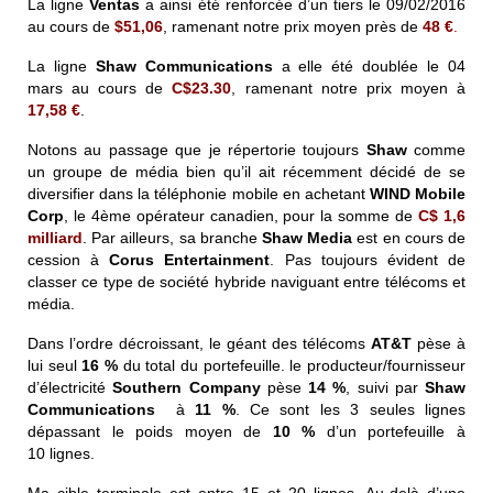
La ligne
Ventas
a ainsi été renforcée d’un tiers le 09/02/2016
au cours de
$51,06
, ramenant notre prix moyen près de
48 €
.
La ligne
Shaw Communications
a elle été doublée le 04
mars au cours de
C$23.30
, ramenant notre prix moyen à
17,58 €
.
Notons au passage que je répertorie toujours
Shaw
comme
un groupe de média bien qu’il ait récemment décidé de se
diversifier dans la téléphonie mobile en achetant
WIND Mobile
Corp
, le 4ème opérateur canadien, pour la somme de
C$ 1,6
milliard
. Par ailleurs, sa branche
Shaw Media
est en cours de
cession à
Corus Entertainment
. Pas toujours évident de
classer ce type de société hybride naviguant entre télécoms et
média.
Dans l’ordre décroissant, le géant des télécoms
AT&T
pèse à
lui seul
16 %
du total du portefeuille. le producteur/fournisseur
d’électricité
Southern Company
pèse
14 %
, suivi par
Shaw
Communications
à
11 %
. Ce sont les 3 seules lignes
dépassant le poids moyen de
10 %
d’un portefeuille à
10 lignes.