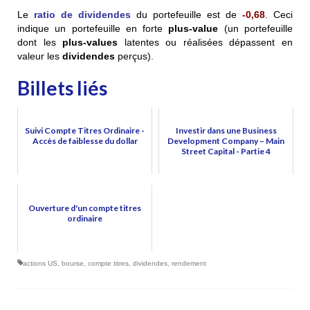
L
e
ratio de dividendes
du portefeuille est de
-0,68
. Ceci
indique un portefeuille en forte
plus-value
(un portefeuille
dont les
plus-values
latentes ou réalisées dépassent en
valeur les
dividendes
perçus).
Billets liés
Suivi Compte Titres Ordinaire -
Investir dans une Business
Accès de faiblesse du dollar
Development Company – Main
Street Capital - Partie 4
Ouverture d'un compte titres
ordinaire
actions US
,
bourse
,
compte titres
,
dividendes
,
rendement