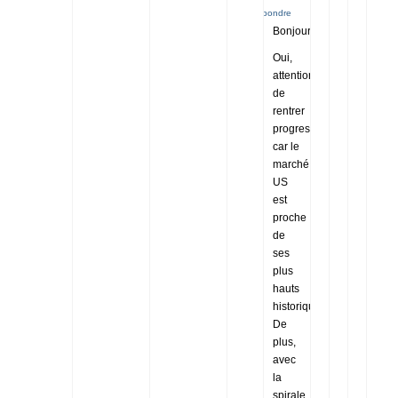
répondre
Bonjour,
Oui,
attention
de
rentrer
progressivement,
car le
marché
US
est
proche
de
ses
plus
hauts
historiques.
De
plus,
avec
la
spirale