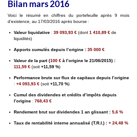
Bilan mars 2016
Voici le résumé en chiffres du portefeuille après 9 mois
d’existence, au 17/03/2016 après bourse :
Valeur liquidative
:
39 093,93 €
(dont
1 410,89
€
de
liquidités)
Apports cumulés depuis l’origine
:
35
000
€
Valeur de la part
(
100 €
à l’origine le 21/06/2015)
:
111,59
€
(soit
+11,59 %
)
Performance brute sur flux de capitaux depuis l’origine
:
+
4 093,93 €
(soit
+11,70 %
)
Cumul des dividendes et crédits d’impôts depuis
l’origine
:
768,43 €
Rendement brut sur dividendes 1 an glissant
:
5,6
%
Taux de rentabilité interne annualisé (T.R.I.) :
+ 24,48 %