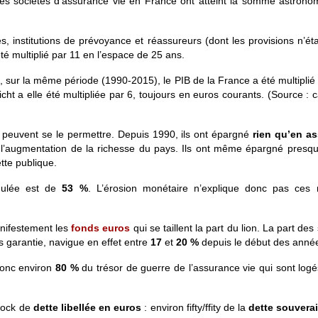
 des sociétés d’assurance vie en France ont atteint la somme astron
, institutions de prévoyance et réassureurs (dont les provisions n’ét
té multiplié par 11 en l’espace de 25 ans
.
n, sur la même période (1990-2015), le
PIB
de la France a été
multiplié
cht a elle été
multipliée par 6
, toujours en euros courants. (Source : c
i peuvent se le permettre. Depuis 1990, ils ont épargné
rien qu’en a
l’augmentation de la richesse du pays.
Ils ont même épargné presq
tte publique.
umulée est de
53 %
. L’érosion monétaire n’explique donc pas ces m
anifestement les
fonds euros
qui se taillent la part du lion. La part des
as garantie, navigue en effet entre
17
et
20 %
depuis le début des anné
donc environ
80 %
du trésor de guerre de l’assurance vie qui sont logé
tock de
dette libellée en euros
: environ fifty/ffity de la
dette souvera