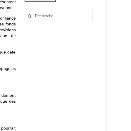
ésentent
moyenne.
Rechercher
confiance
:
des fonds
ovisions
ique de
ngue date
mpagnies
rendement
e que des
 pourrait