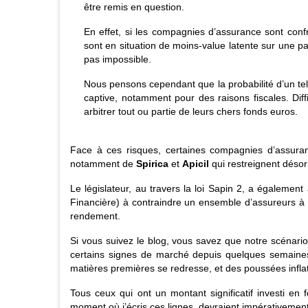
être remis en question.
En effet, si les compagnies d’assurance sont conf
sont en situation de moins-value latente sur une part
pas impossible.
Nous pensons cependant que la probabilité d’un tel 
captive, notamment pour des raisons fiscales. Diffi
arbitrer tout ou partie de leurs chers fonds euros.
Face à ces risques, certaines compagnies d’assura
notamment de
Spirica
et
Apicil
qui restreignent désor
Le législateur, au travers la loi Sapin 2, a également
Financière) à contraindre un ensemble d’assureurs à 
rendement.
Si vous suivez le blog, vous savez que notre scénario
certains signes de marché depuis quelques semaines
matières premières se redresse, et des poussées infla
Tous ceux qui ont un montant significatif investi e
moment où j’écris ces lignes, devraient impérativemen