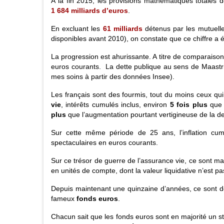
À la fin 2015, les provisions mathématiques totales
1 684 milliards d’euros
.
En excluant les
61 milliards
détenus par les mutuelles
disponibles avant 2010), on constate que ce chiffre
a é
La progression est ahurissante. A titre de comparaiso
euros courants. La
dette publique
au sens de Maastri
mes soins à partir des données Insee).
Les français sont des fourmis, tout du moins ceux qu
vie
, intérêts cumulés inclus, environ
5 fois plus
que 
plus
que l’augmentation pourtant vertigineuse de la de
Sur cette même période de 25 ans, l’inflation c
spectaculaires en euros courants.
Sur ce trésor de guerre de l’assurance vie, ce sont m
en unités de compte, dont la valeur liquidative n’est p
Depuis maintenant une quinzaine d’années, ce sont 
fameux
fonds euros
.
Chacun sait que les
fonds euros
sont en majorité un s