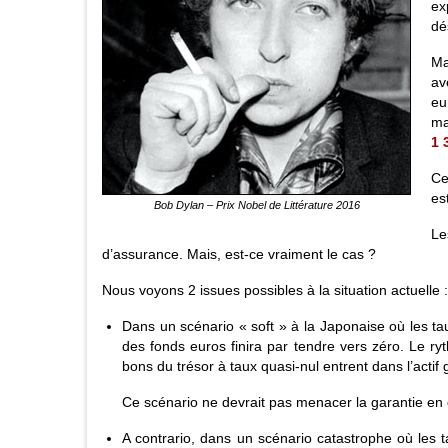
ex
dé
Ma
av
eu
ma
1 
Ce
es
Bob Dylan – Prix Nobel de Littérature 2016
Le
d’assurance. Mais, est-ce vraiment le cas ?
Nous voyons 2 issues possibles à la situation actuelle :
Dans un scénario « soft » à la Japonaise où les t
des fonds euros finira par tendre vers zéro. Le 
bons du trésor à taux quasi-nul entrent dans l’acti
Ce scénario ne devrait pas menacer la garantie en cap
A contrario, dans un scénario catastrophe où les 