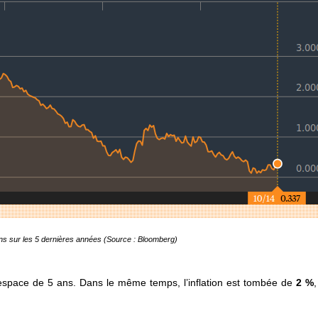
ns sur les 5 dernières années (Source : Bloomberg)
espace de 5 ans. Dans le même temps, l’inflation est tombée de
2 %
,