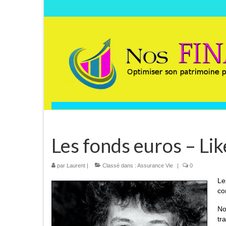
Les fonds euros – Lik
par
Laurent
|
Classé dans :
Assurance Vie
|
0
L
co
No
tr