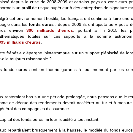
plosé depuis la crise de 2008-2009 et certains pays en zone euro pr
sormais un profil de risque supérieur à des entreprises de signature 
lgré cet environnement hostile, les français ont continué à faire une 
eugle dans les
fonds euros
: depuis 2009 ils ont ajouté au « pot » 
ros environ
300 milliards d’euros
, portant à fin 2015 les pr
thématiques totales sur ces supports à la somme astronom
393 milliards d’euros
.
tte frénésie d’épargne ininterrompue sur un support plébiscité de lo
t-elle toujours raisonnable ?
s fonds euros sont en théorie garantis à tout moment par les co
aux resteraient bas sur une période prolongée, nous pensons que le 
rythme de décrue des rendements devrait accélérer au fur et à mesur
f général des compagnies d’assurance.
ital des fonds euros, ni leur liquidité à tout instant.
taux repartiraient brusquement à la hausse, le modèle du fonds euros