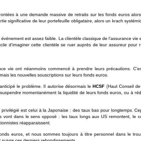
rontées à une demande massive de retraits sur les fonds euros alors
ie significative de leur portefeuille obligataire, alors un krach systémi
événement est assez faible. La clientèle classique de l’assurance vie e
cile d’imaginer cette clientèle se ruer auprès de leur assureur pour r
nce vie ont néanmoins commencé à prendre leurs précautions. C’es
mais les nouvelles souscriptions sur leurs fonds euros.
 anticipé le problème. Il autorise désormais le
HCSF
(Haut Conseil de 
suspendre momentanément la liquidité de leurs fonds euros, ou à réd
 privilégié est celui à la Japonaise : des taux bas pour longtemps. C
 vont dans le sens opposé : les taux longs aux US remontent, le c
tionnistes réapparaissent.
n fonds euros, et nous sommes toujours à titre personnel dans le tr
t suivre ces derniers rebondissements.