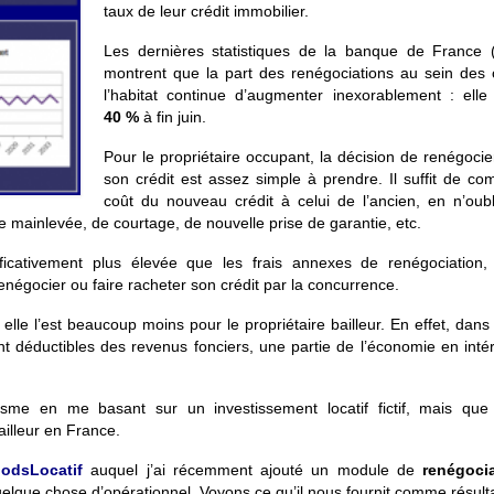
taux de leur crédit immobilier.
Les dernières statistiques de la banque de France 
montrent que la part des renégociations au sein des 
l’habitat continue d’augmenter inexorablement : elle
40 %
à fin juin.
Pour le
propriétaire occupant
, la décision de renégoci
son crédit est assez simple à prendre. Il suffit de co
coût du nouveau crédit à celui de l’ancien, en n’oub
 de mainlevée, de courtage, de nouvelle prise de garantie, etc.
ficativement plus élevée que les frais annexes de renégociation, 
renégocier ou faire racheter son crédit par la concurrence.
t, elle l’est beaucoup moins pour le
propriétaire bailleur
. En effet,
dans 
nt déductibles des revenus fonciers, une partie de l’économie en inté
sme en me basant sur un investissement locatif fictif, mais que 
ailleur en France.
l
odsLocatif
auquel j’ai récemment ajouté un module de
renégoci
elque chose d’opérationnel. Voyons ce qu’il nous fournit comme résulta