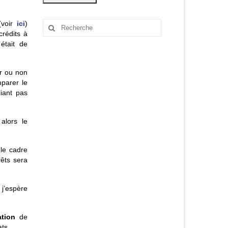
(voir
ici
)
Rechercher
crédits à
:
 était de
er ou non
mparer le
liant pas
alors le
le cadre
rêts sera
j’espère
ation
de
ts.