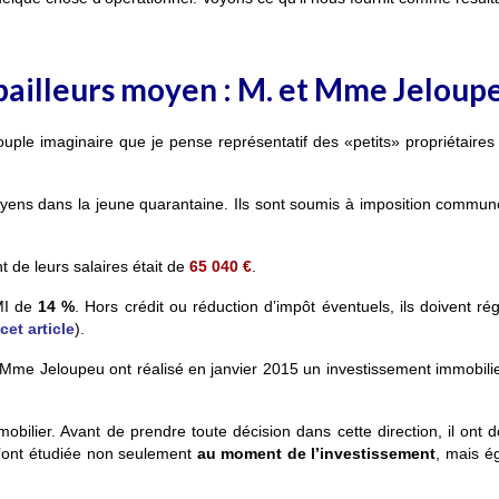
 bailleurs moyen : M. et Mme Jeloup
ouple imaginaire que je pense représentatif des «petits» propriétaires 
ns dans la jeune quarantaine. Ils sont soumis à imposition commune.
 de leurs salaires était de
65 040 €
.
TMI de
14 %
. Hors crédit ou réduction d’impôt éventuels, ils doivent rég
cet article
).
 Mme Jeloupeu ont réalisé en janvier 2015 un investissement immobilier
mobilier. Avant de prendre toute décision dans cette direction, il ont 
s l’ont étudiée non seulement
au
moment de l’investissement
,
mais é