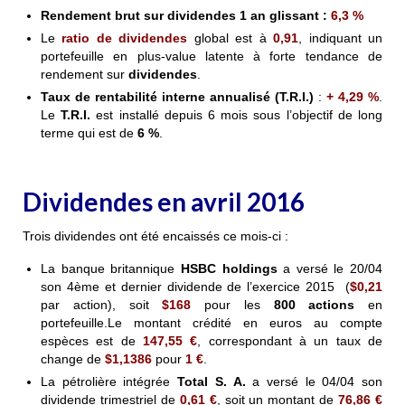
Rendement brut sur dividendes 1 an glissant
:
6,3 %
Le
ratio de dividendes
global est
à
0,91
,
indiquant un
portefeuille en plus-value latente à forte tendance de
rendement sur
dividendes
.
Taux de rentabilité interne annualisé (T.R.I.)
:
+ 4,29 %
.
Le
T.R.I.
est installé depuis 6 mois sous l’objectif de long
terme qui est de
6 %
.
Dividendes en avril 2016
Trois dividendes ont été encaissés ce mois-ci :
La banque britannique
HSBC holdings
a versé le 20/04
son 4ème et dernier dividende de l’exercice 2015 (
$0,21
par action), soit
$168
pour
les
800 actions
en
portefeuille.
Le montant crédité en euros au compte
espèces est de
147,55 €
, correspondant
à un taux de
change de
$1,1386
pour
1 €
.
La pétrolière intégrée
Total S. A.
a versé le 04/04 son
dividende trimestriel de
0,61 €
, soit un montant de
76,86 €