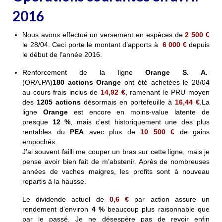
2016
Nous avons effectué un versement en espèces de
2 500
€
le 28/04. Ceci porte le montant d’apports à
6 000
€
depuis
le début de
l’année 2016.
Renforcement de la ligne
Orange S. A.
(ORA.PA)
180 actions
Orange
ont été achetées le 28/04
au cours frais inclus de
14,92
€
, ramenant le PRU moyen
des
1205 actions
désormais en portefeuille à
16,44
€
.La
ligne
Orange
est encore en moins-value latente de
presque
12 %
, mais c’est historiquement une des plus
rentables du
PEA
avec plus de
10
500 €
de gains
empochés
.
J’ai souvent failli me couper un bras sur cette ligne, mais je
pense avoir bien fait de m’abstenir. Après de nombreuses
années de vaches maigres, les profits sont à nouveau
repartis à la hausse.
Le dividende actuel de
0,6 €
par action
assure un
rendement d’environ
4 %
beaucoup plus raisonnable que
par le passé. Je ne désespère pas de revoir enfin