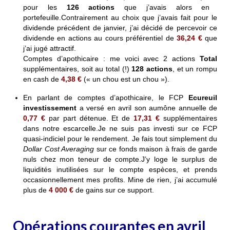
pour les
126 actions
que j’avais alors en
portefeuille.
Contrairement au choix que j’avais fait pour le
dividende précédent de janvier, j’ai décidé de percevoir ce
dividende en actions au cours préférentiel de
36,24 €
que
j’ai jugé attractif.
Comptes d’apothicaire : me voici avec 2 actions
Total
supplémentaires, soit au total (!)
128 actions
, et un rompu
en cash de
4,38 €
(« un chou est un chou »).
En parlant de comptes d’apothicaire, le FCP
Ecureuil
investissement
a versé en avril son aumône annuelle de
0,77 €
par part détenue. Et de
17,31 €
supplémentaires
dans notre escarcelle.
Je ne suis pas investi sur ce FCP
quasi-indiciel pour le rendement. Je fais tout simplement du
Dollar Cost Averaging
sur ce fonds maison à frais de garde
nuls chez mon teneur de compte.J’y loge le surplus de
liquidités inutilisées sur le compte espèces, et prends
occasionnellement mes profits. Mine de rien, j’ai accumulé
plus de
4 000 €
de gains sur ce support.
Opérations courantes en avril