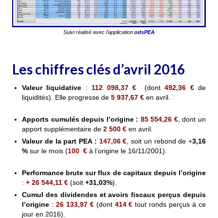
Suivi réalisé avec l’application
odsPEA
Les chiffres clés d’avril 2016
Valeur liquidative
:
112 098,37
€
(dont
4
92
,36
€
de
liquidités). Elle progresse de
5 937,67
€
en avril.
Apports cumulés depuis l’origine :
85
554,26
€
, dont un
apport supplémentaire de
2 500 €
en avril
.
Valeur de la part PEA
:
147,06
€
, soit un rebond de +
3,16
%
sur le mois (
100
€
à l’origine le 16/11/2001).
Performance brute sur flux de capitaux depuis l’origine
:
+ 26 544,11 €
(soit
+31,03%
).
Cumul des dividendes et avoirs fiscaux perçus depuis
l’origine
:
26 133,97 €
(dont
414 €
tout ronds perçus à ce
jour en 2016).