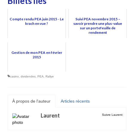
Billets liés
Compte rendu PEA juin 2015 - Le
Suivi PEA novembre 2015 –
krach en vue ?
savoir prendre une plus-value
sur un portefeuille de
rendement
Gestion de mon PEA en février
2015
casino
,
dividendes
,
PEA
,
Rallye
À propos de l'auteur
Articles récents
Laurent
Suivre Laurent: