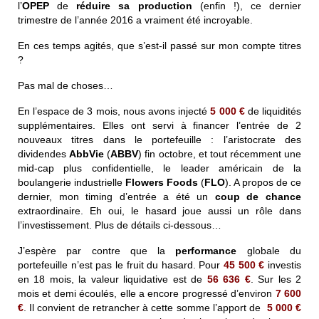
l’
OPEP
de
réduire sa production
(enfin !), ce dernier
trimestre de l’année 2016 a vraiment été incroyable.
En ces temps agités, que s’est-il passé sur mon compte titres
?
Pas mal de choses…
En l’espace de 3 mois, nous avons injecté
5 000
€
de liquidités
supplémentaires. Elles ont servi à financer l’entrée de 2
nouveaux titres dans le portefeuille : l’aristocrate des
dividendes
AbbVie
(
ABBV
) fin octobre, et tout récemment une
mid-cap plus confidentielle, le leader américain de la
boulangerie industrielle
Flowers Foods
(
FLO
). A propos de ce
dernier, mon timing d’entrée a été un
coup de chance
extraordinaire. Eh oui, le hasard joue aussi un rôle dans
l’investissement. Plus de détails ci-dessous…
J’espère par contre que la
performance
globale du
portefeuille n’est pas le fruit du hasard. Pour
45 500
€
investis
en 18 mois, la valeur liquidative est de
56 636
€
. Sur les 2
mois et demi écoulés, elle a encore progressé d’environ
7 600
€
. Il convient de retrancher à cette somme l’apport de
5 000
€