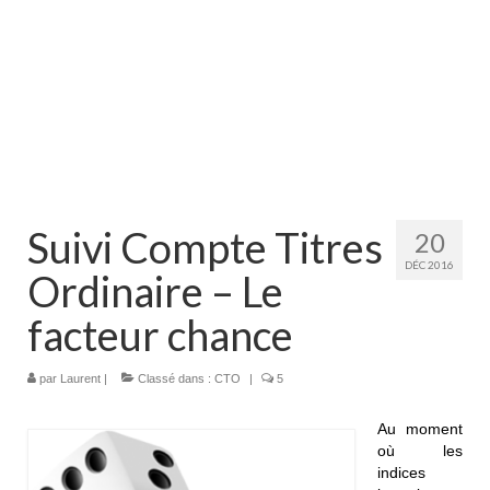
Suivi Compte Titres
20
DÉC 2016
Ordinaire – Le
facteur chance
par
Laurent
|
Classé dans :
CTO
|
5
Au moment
où les
indices