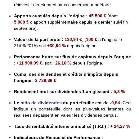
réinvestir directement sans conversion monétaire.
Apports cumulés depuis l’origine
:
45
500
€
(dont
5
000
€
d’apport supplémentaire depuis le dernier suivi fin
septembre).
Valeur de la part brute
:
130,94
€
, (
100 €
à l’origine le
21/06/2015) soit
+30,94 %
depuis l’origine.
Performance brute sur flux de capitaux depuis l’origine
:
+11
900,99 €
, soit
+26,16 %
depuis l’origine.
Cumul des dividendes et crédits d’impôts depuis
l’origine
:
2 739,36 €
Rendement brut sur dividendes 1 an glissant
:
5,3
%
L
e
ratio de dividendes
du portefeuille est
de
-0,54
. Ceci
indique un portefeuille dont les plus-values latentes ou
réalisées dépassent en valeur les dividendes perçus.
Taux de rentabilité interne annualisé (T.R.I.) :
+ 24,27 %
Indicateurs de Risque et de Performance
: