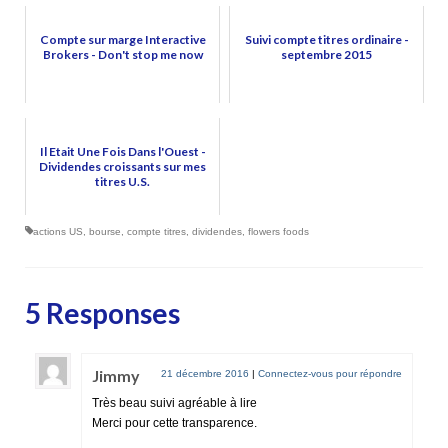
Compte sur marge Interactive
Suivi compte titres ordinaire -
Brokers - Don't stop me now
septembre 2015
Il Etait Une Fois Dans l'Ouest -
Dividendes croissants sur mes
titres U.S.
actions US
,
bourse
,
compte titres
,
dividendes
,
flowers foods
5 Responses
Jimmy
21 décembre 2016
|
Connectez-vous pour répondre
Très beau suivi agréable à lire
Merci pour cette transparence.