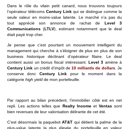
Dans le rôle du vilain petit canard, nous trouvons toujours
l’opérateur télécoms
Century Link
qui se distingue comme la
seule valeur en moins-value latente. Le marché n’a pas du
tout apprécié son annonce de rachat de
Level 3
Communications
(
LTLV
), estimant notamment que le deal
était payé trop cher.
Je pense que c’est pourtant un mouvement intelligent du
management qui cherche à s’éloigner de plus en plus de son
business historique déclinant d’opérateur filaire. Le deal
contient aussi un bonus fiscal intéressant.
Level 3
amène à
Century Link
un crédit d’impôt de
10 milliards de dollars
. Je
conserve donc
Century Link
pour le moment dans la
catégorie
high yield
de mon portefeuille.
Par rapport au bilan précédent, l’immobilier côté est en net
repli. Les actions telles que
Realty Income
et
Ventas
sont
bien revenues de leur valorisation délirante de cet été.
C’est désormais la paquebot
AT&T
qui détient la palme de la
plus-value latente la plus élevée du portefeuille en valeur