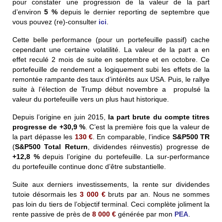
pour constater une progression de la valeur de la part
d’environ
5 %
depuis le dernier reporting de septembre que
vous pouvez (re)-consulter
ici
.
Cette belle performance (pour un portefeuille passif) cache
cependant une certaine volatilité. La valeur de la part a en
effet reculé 2 mois de suite en septembre et en octobre. Ce
portefeuille de rendement a logiquement subi les effets de la
remontée rampante des taux d’intérêts aux USA. Puis, le rallye
suite à l’élection de Trump début novembre a propulsé la
valeur du portefeuille vers un plus haut historique.
Depuis l’origine en juin 2015,
la part brute du compte titres
progresse de
+30,9 %
. C’est la première fois que la valeur de
la part dépasse les
130
€
. En comparable, l’indice
S&P500 TR
(
S&P500 Total Return
, dividendes réinvestis) progresse de
+12,8 %
depuis l’origine du portefeuille. La sur-performance
du portefeuille continue donc d’être substantielle.
Suite aux derniers investissements, la rente sur dividendes
tutoie désormais les
3 000
€
bruts par an. Nous ne sommes
pas loin du tiers de l’objectif terminal. Ceci complète joliment la
rente passive de près de
8 000
€
générée par mon
PEA
.