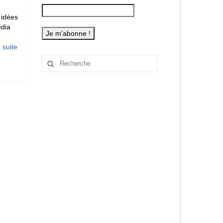
 idées
édia
 suite­­
Rechercher
: