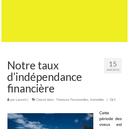
Notre taux
15
JAN 2015
d’indépendance
financière
par
Laurent
|
Classé dans :
Finances Personnelles
,
Immobilier
|
0
Cette
période des
voeux est