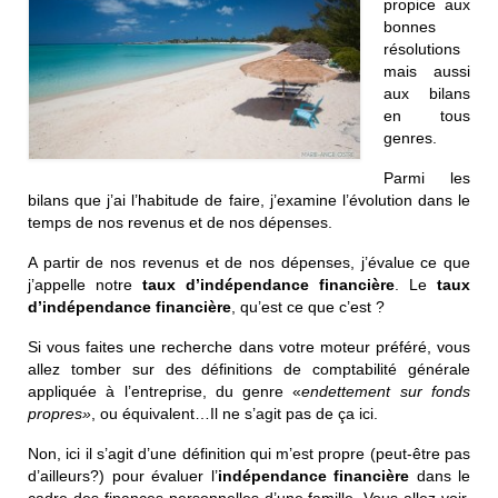
propice aux
bonnes
résolutions
mais aussi
aux bilans
en tous
genres.
Parmi les
bilans que j’ai l’habitude de faire, j’examine l’évolution dans le
temps de nos revenus et de nos dépenses.
A partir de nos revenus et de nos dépenses, j’évalue ce que
j’appelle notre
taux d’indépendance financière
. Le
taux
d’indépendance financière
, qu’est ce que c’est ?
Si vous faites une recherche dans votre moteur préféré, vous
allez tomber sur des définitions de comptabilité générale
appliquée à l’entreprise, du genre «
endettement sur fonds
propres»
, ou équivalent…Il ne s’agit pas de ça ici.
Non, ici il s’agit d’une définition qui m’est propre (peut-être pas
d’ailleurs?) pour évaluer l’
indépendance financière
dans le
cadre des finances personnelles d’une famille. Vous allez voir,