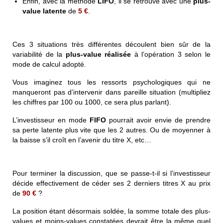
Enfin, avec la méthode
LIFO
, il se retrouve avec une
plus-
value latente
de
5 €
.
Ces 3 situations très différentes découlent bien sûr de la
variabilité de la
plus-value
réalisée
à l’opération 3 selon le
mode de calcul adopté.
Vous imaginez tous les ressorts psychologiques qui ne
manqueront pas d’intervenir dans pareille situation (multipliez
les chiffres par 100 ou 1000, ce sera plus parlant).
L’investisseur en mode
FIFO
pourrait avoir envie de prendre
sa perte latente plus vite que les 2 autres. Ou de moyenner à
la baisse s’il croît en l’avenir du titre X, etc…
Pour terminer la discussion, que se passe-t-il si l’investisseur
décide effectivement de céder ses 2 derniers titres X au prix
de
90 €
?
La position étant désormais soldée, la somme totale des plus-
values et moins-values constatées devrait être la même quel