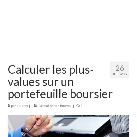
Calculer les plus-
26
JUIL 2016
values sur un
portefeuille boursier
par
Laurent
|
Classé dans :
Bourse
|
1