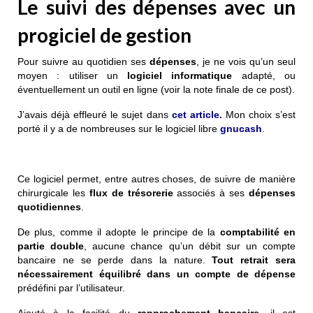
Le suivi des dépenses avec un
progiciel de gestion
Pour suivre au quotidien ses
dépenses
, je ne vois qu’un seul
moyen : utiliser un
logiciel informatique
adapté, ou
éventuellement un outil en ligne (voir la note finale de ce post).
J’avais déjà effleuré le sujet dans
cet
article
.
Mon choix s’est
porté il y a de nombreuses sur le logiciel libre
gnucash
.
Ce logiciel permet, entre autres choses, de suivre de manière
chirurgicale les
flux de trésorerie
associés à ses
dépenses
quotidiennes
.
De plus, comme il adopte le principe de la
comptabilité en
partie double
, aucune chance qu’un débit sur un compte
bancaire ne se perde dans la nature.
Tout retrait sera
nécessairement équilibré dans un
compte de dépense
prédéfini par l’utilisateur.
Ajouté à la facilité du
rapprochement bancaire
, il est